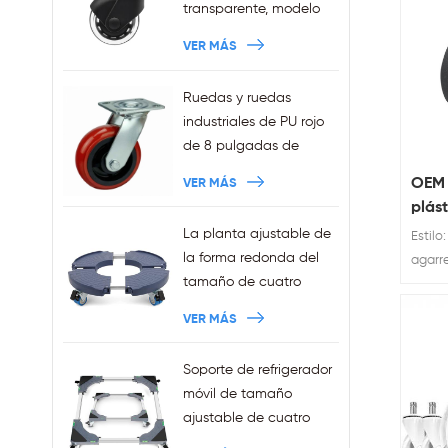
transparente, modelo
nuevo de 3 pulgadas,
VER MÁS
anillo de agarre de
11x22mm, ruedas para
Ruedas y ruedas
silla de oficina
industriales de PU rojo
enchufables, ventas al
de 8 pulgadas de
por mayor
trabajo pesado
OEM 
VER MÁS
plás
mueb
La planta ajustable de
Estilo
anil
la forma redonda del
agarr
de p
tamaño de cuatro
de car
ruedas de la venta de
de rue
VER MÁS
la fábrica sostiene la
muebl
capacidad 440LBS
de aga
Soporte de refrigerador
móvil de tamaño
ajustable de cuatro
ruedas Squre de ventas