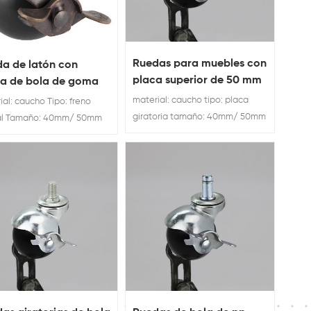
Ruedas para muebles con
a de latón con
placa superior de 50 mm
a de bola de goma
y 55 libras de capacidad
obre antiguo de 40
material: caucho tipo: placa
ial: caucho Tipo: freno
con bloqueo lateral
giratoria tamaño: 40mm/ 50mm
ral Tamaño: 40mm/ 50mm
Ruedas para muebles con placa
s para muebles
superior de 50 mm y 55 libras de
capacidad con productor de
bloqueo lateral