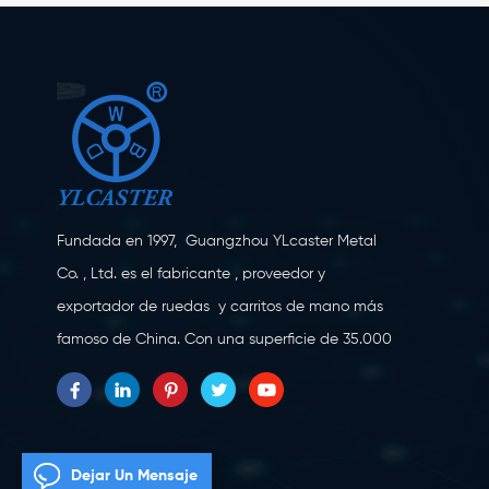
Fundada en 1997, Guangzhou YLcaster Metal
Co. , Ltd. es el fabricante , proveedor y
exportador de ruedas y carritos de mano más
famoso de China. Con una superficie de 35.000
metros cuadrados, ubicada en la ciudad de
Yangjiang, provincia de Guangdong, con más
de 20 expertos y unos 150 trabajadores
dedicados a la innovación, la creación y la
Dejar Un Mensaje