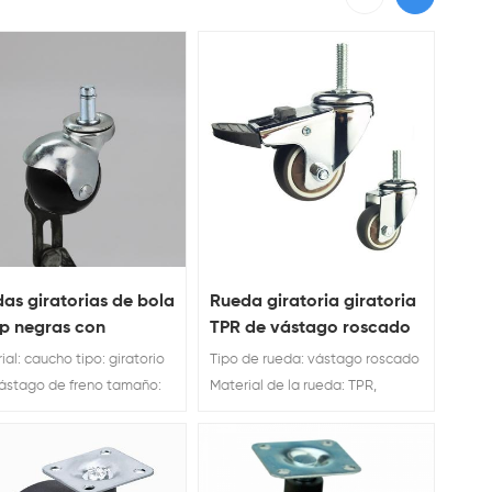
as giratorias de bola
Rueda giratoria giratoria
p negras con
TPR de vástago roscado
ago de anillo de
marrón de uso liviano
ial: caucho tipo: giratorio
Tipo de rueda: vástago roscado
re de 50 mm para
ástago de freno tamaño:
Material de la rueda: TPR,
nete
/ 50mm Ruedas giratorias
caucho termoplástico, Diámetro
la de pp negras con
de la rueda: 25/32/38/50/63/75
go de anillo de agarre de
mm Fabricante de ruedas
 para ventas al por mayor
giratorias TPR de vástago