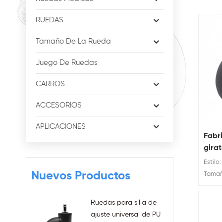
RUEDAS
Tamaño De La Rueda
Juego De Ruedas
CARROS
ACCESORIOS
APLICACIONES
Fabr
gira
Rued
Estilo
eleg
Nuevos Productos
Tamaño
roda
Clasif
PU d
kg 120
Ruedas para silla de
para
Ruedas
ajuste universal de PU
girato