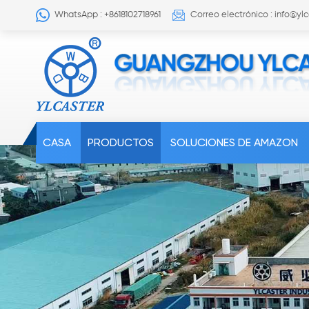
WhatsApp : +8618102718961
Correo electrónico : info@yl
CASA
PRODUCTOS
SOLUCIONES DE AMAZON