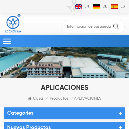
EN
DE
ES
APLICACIONES
Casa
Productos
APLICACIONES
/
/
Categories
Nuevos Productos