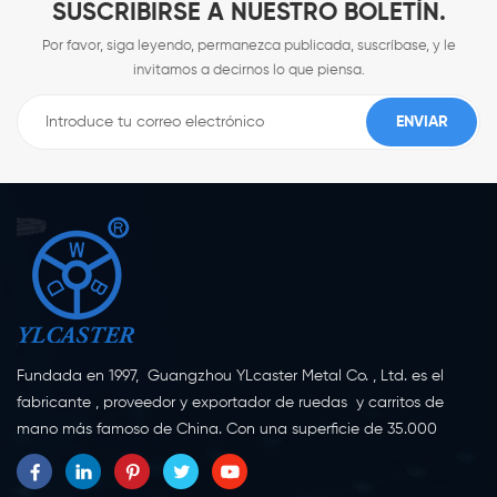
SUSCRIBIRSE A NUESTRO BOLETÍN.
Por favor, siga leyendo, permanezca publicada, suscríbase, y le
invitamos a decirnos lo que piensa.
Fundada en 1997, Guangzhou YLcaster Metal Co. , Ltd. es el
fabricante , proveedor y exportador de ruedas y carritos de
mano más famoso de China. Con una superficie de 35.000
metros cuadrados, ubicada en la ciudad de Yangjiang,
provincia de Guangdong, con más de 20 expertos y unos 150