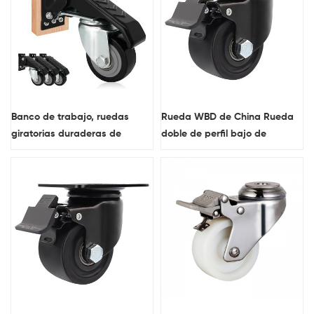
trabajo
Banco de trabajo, ruedas
Rueda WBD de China Rueda
giratorias duraderas de
doble de perfil bajo de
montaje lateral retráctil de
1,5/2/2,5/3 pulgadas Material
alta resistencia
de nailon Rueda con acabado
de electroforesis de cojinete
liso