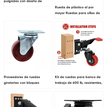
pulgadas con diseño de
centro de baja gravedad,
Rueda de plástico al por
ruedas industriales negras
mayor Ruedas para sillas de
con bloqueos
oficina con ruedas para
muebles de 2 pulgadas
Proveedores de ruedas
Kit de ruedas para banco de
giratorias con bloqueo
trabajo de 600 lb, resistentes,
giratorio marrón con vástago
de liberación rápida, con 2
roscado M12x30mm
opciones de montaje, ruedas
retráctiles con escalón
descendente para banco de