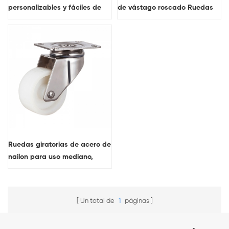
personalizables y fáciles de
de vástago roscado Ruedas
instalar Ruedas resistentes al
de servicio liviano de Pvc con
calor con bloqueo para uso
frenos para ruedas
liviano
industriales
Ruedas giratorias de acero de
nailon para uso mediano,
asequibles, contáctenos para
Caster&Wheel
Un total de
1
páginas