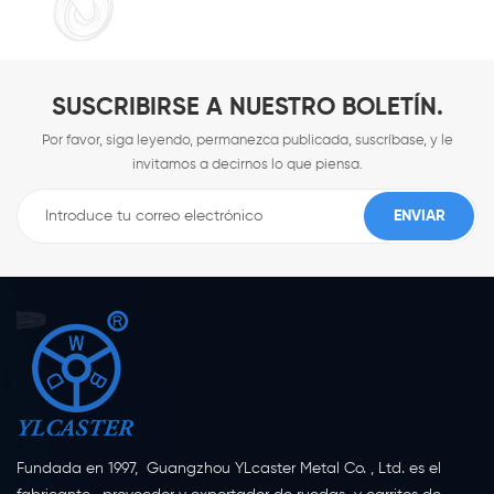
SUSCRIBIRSE A NUESTRO BOLETÍN.
Por favor, siga leyendo, permanezca publicada, suscríbase, y le
invitamos a decirnos lo que piensa.
Fundada en 1997, Guangzhou YLcaster Metal Co. , Ltd. es el