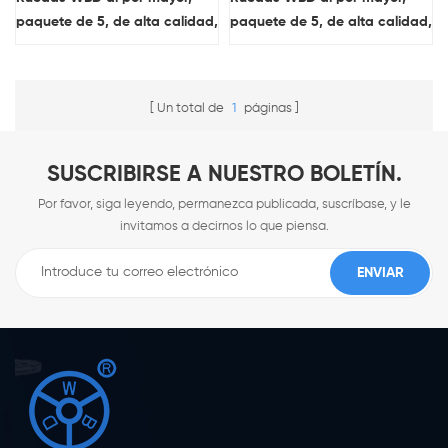
paquete de 5, de alta calidad,
paquete de 5, de alta calidad,
de 3 pulgadas, blancas, para
de 3 pulgadas, para silla de
silla de oficina, ruedas
oficina, ruedas giratorias de
giratorias de PU,
PU, semitransparentes, para
Un total de
1
páginas
semitransparentes para
muebles.
muebles.
SUSCRIBIRSE A NUESTRO BOLETÍN.
Por favor, siga leyendo, permanezca publicada, suscríbase, y le
invitamos a decirnos lo que piensa.