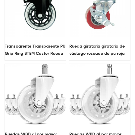
Transparente Transparente PU
Rueda giratoria giratoria de
Grip Ring STEM Caster Rueda
vástago roscado de pu roja
con freno
de servicio liviano con freno
lateral
Ruedas WBD al por mayor,
Ruedas WBD al por mayor,