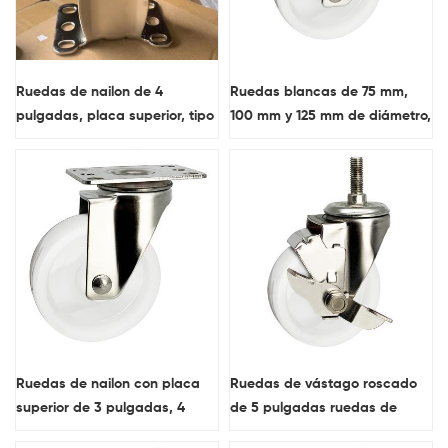
Ruedas de nailon de 4
Ruedas blancas de 75 mm,
pulgadas, placa superior, tipo
100 mm y 125 mm de diámetro,
rígido, ruedas blancas de
placa superior, ruedas de
acero inoxidable, empresa
nailon de acero inoxidable con
china
bloqueo giratorio
Ruedas de nailon con placa
Ruedas de vástago roscado
superior de 3 pulgadas, 4
de 5 pulgadas ruedas de
pulgadas y 5 pulgadas,
nailon de bloqueo único de