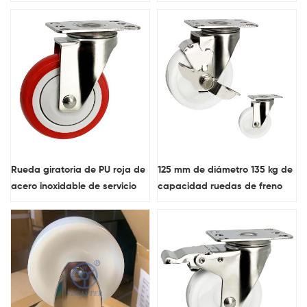
inoxidable para uso mediano
PU, ​​rueda doble con
rodamiento de bolas de
precisión de caucho
Rueda giratoria de PU roja de
125 mm de diámetro 135 kg de
acero inoxidable de servicio
capacidad ruedas de freno
mediano de 3" resistente al
laterales de color blanco
agua
placa superior ruedas de
nailon de acero inoxidable