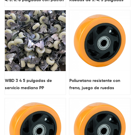
4/5/6/8 pulgadas con patrón
Ruedas de 3/4/5 pulgadas
de PP de alta resistencia,
Ruedas de PP blancas de
construcción soldada bilateral
servicio mediano Cabezal
de acero sólido, ruedas
giratorio de carrera de doble
industriales galvanizadas
bola
WBD 3 4 5 pulgadas de
Poliuretano resistente con
servicio mediano PP
freno, juego de ruedas
rodamiento liso doble carrera
giratorias de 4 pulgadas
de bolas ruedas giratorias con
cabeza giratoria rueda
giratoria de PP para muebles