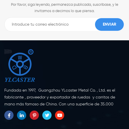
Por favor, siga leyendo, permanezca publicada, suscríbase, y le
invitamos a decirnos lo que piensa.
Fundada en 1997, Guangzhou YLcaster Metal Co. , Ltd. es el
fabricante , proveedor y exportador de ruedas y carritos de
mano más famoso de China. Con una superficie de 35.000
metros cuadrados, ubicada en la ciudad de Yangjiang,
provincia de Guangdong, con más de 20 expertos y unos 150
trabajadores dedicados a la innovación, la creación y la