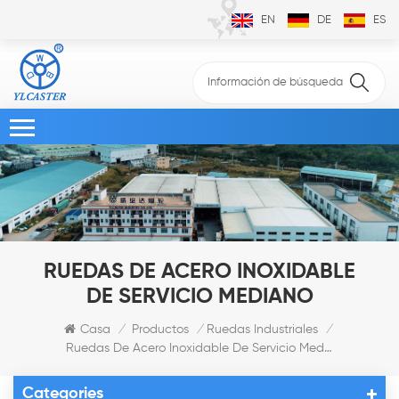
EN
DE
ES
RUEDAS DE ACERO INOXIDABLE
DE SERVICIO MEDIANO
Casa
Productos
Ruedas Industriales
/
/
/
Ruedas De Acero Inoxidable De Servicio Mediano
Categories