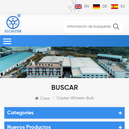
EN
DE
ES
BUSCAR
Caster-Wheels-Bulk
Casa
/
Categories
Nuevos Productos