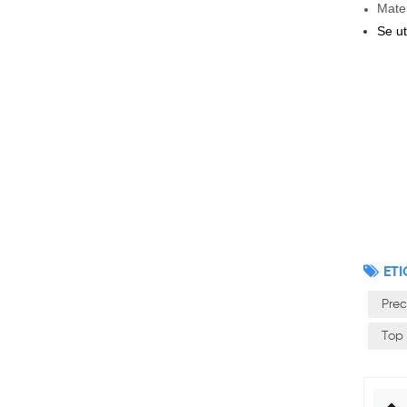
Mater
Se ut
ETI
Prec
Top 