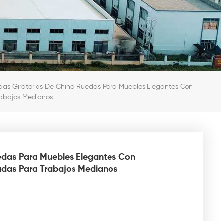
das Giratorias De China Ruedas Para Muebles Elegantes Con
rabajos Medianos
edas Para Muebles Elegantes Con
adas Para Trabajos Medianos