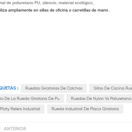
ial de poliuretano PU, silencio, material ecológico,
iliza ampliamente en
sillas
de oficina
o carretillas de mano
.
QUETAS :
Ruedas Giratorias De Colchas
Sillas De Cocina Ru
io De La Rueda Giratoria De Pu
Ruedas De Nylon Vs Poliuretano
Platy Relers Industrial
Rueda Industrial De Placa Giratoria
ANTERIOR