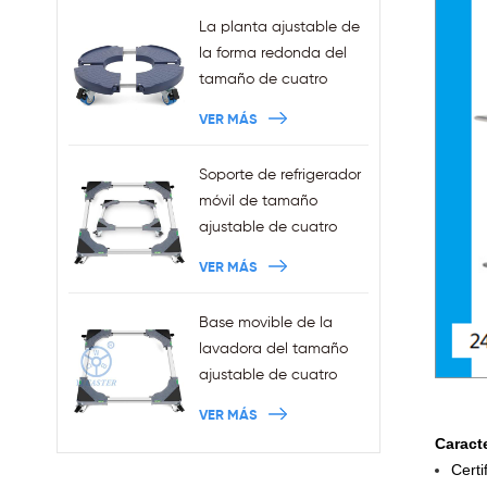
La planta ajustable de
la forma redonda del
tamaño de cuatro
ruedas de la venta de
VER MÁS
la fábrica sostiene la
capacidad 440LBS
Soporte de refrigerador
móvil de tamaño
ajustable de cuatro
ruedas Squre de ventas
VER MÁS
al por mayor con frenos
Base movible de la
lavadora del tamaño
ajustable de cuatro
ruedas de las ventas al
VER MÁS
por mayor con los
Caracte
frenos
Certi