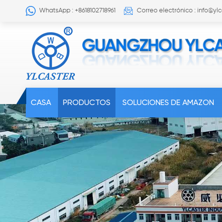
WhatsApp : +8618102718961
Correo electrónico : info@yl
CASA
PRODUCTOS
SOLUCIONES DE AMAZON