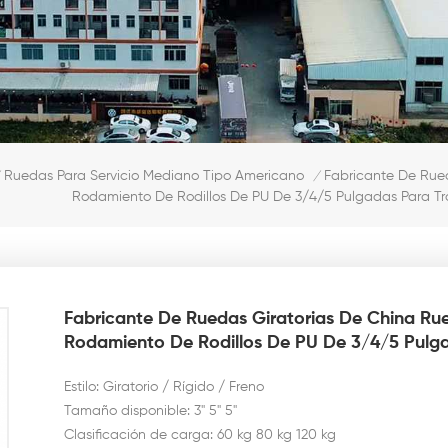
Fabricante De Rue
Ruedas Para Servicio Mediano Tipo Americano
/
Rodamiento De Rodillos De PU De 3/4/5 Pulgadas Para T
Fabricante De Ruedas Giratorias De China Ru
Rodamiento De Rodillos De PU De 3/4/5 Pulg
Estilo: Giratorio / Rígido / Freno
Tamaño disponible: 3" 5" 5"
Clasificación de carga: 60 kg 80 kg 120 kg