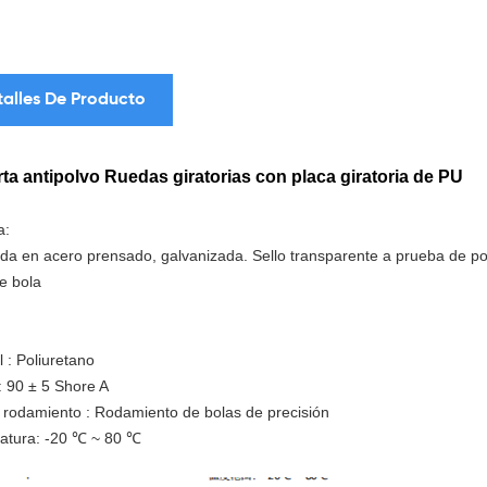
talles De Producto
ta antipolvo
Ruedas giratorias con placa giratoria de PU
a:
da en acero prensado, galvanizada.
Sello transparente a prueba de po
e
bola
l
: Poliuretano
 90 ± 5 Shore A
 rodamiento
:
Rodamiento de bolas de precisión
atura: -20 ℃ ~ 80 ℃