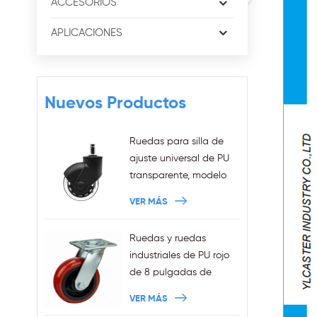
ACCESORIOS
APLICACIONES
Nuevos Productos
Ruedas para silla de
ajuste universal de PU
transparente, modelo
nuevo de 3 pulgadas,
VER MÁS
anillo de agarre de
11x22mm, ruedas para
Ruedas y ruedas
silla de oficina
industriales de PU rojo
enchufables, ventas al
de 8 pulgadas de
por mayor
trabajo pesado
VER MÁS