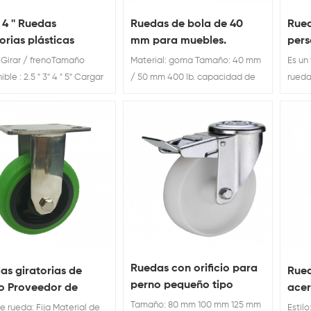
4 '' Ruedas
Ruedas de bola de 40
Rued
orias plásticas
mm para muebles.
pers
gira
: Girar / frenoTamaño
Material: goma Tamaño: 40 mm
Es un
gira
ble : 2.5 " 3" 4 " 5" Cargar
/ 50 mm 400 lb. capacidad de
rueda
dos 
ación: 60kg 80kg 90kg
carga
servi
 Pequeñas ruedas de
total
 de nylon para carritos.
resis
varie
calid
Ruedas con orificio para
as giratorias de
Rued
perno pequeño tipo
o Proveedor de
acer
europeo Ruedas con
as resistentes Rueda
vást
Tamaño: 80 mm 100 mm 125 mm
e rueda: Fija Material de
Estil