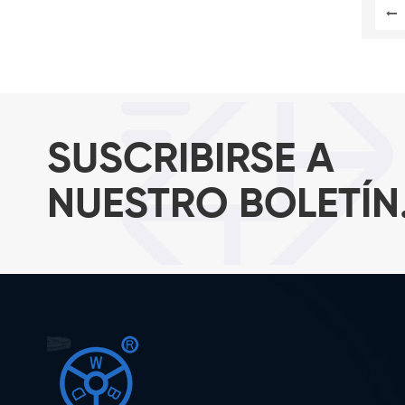
experi
una v
resist
perso
SUSCRIBIRSE A
NUESTRO BOLETÍN