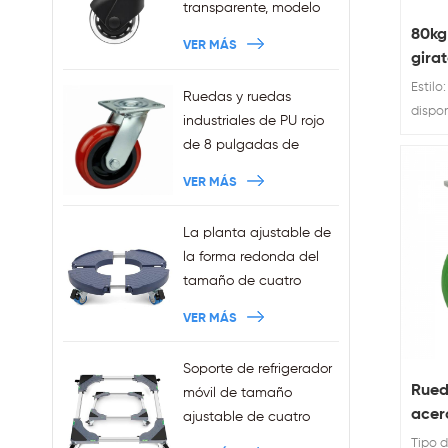
transparente, modelo
nuevo de 3 pulgadas,
80kg 
VER MÁS
anillo de agarre de
girat
11x22mm, ruedas para
Estilo
Ruedas y ruedas
silla de oficina
disponi
industriales de PU rojo
enchufables, ventas al
Puntu
de 8 pulgadas de
por mayor
100kg
trabajo pesado
VER MÁS
ruedas
La planta ajustable de
la forma redonda del
tamaño de cuatro
ruedas de la venta de
VER MÁS
la fábrica sostiene la
capacidad 440LBS
Soporte de refrigerador
Rued
móvil de tamaño
acer
ajustable de cuatro
rued
ruedas Squre de ventas
Tipo d