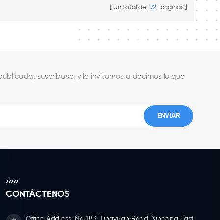
. El material de las ruedas
de rueda rígida con freno.
Un total de
72
páginas
orias de caucho y nailon es
.
ublicada, suscríbase, y le invitamos a decirnos lo que
CONTÁCTENOS
Office Address: No. 183, Tingyuan Road, Xingang East