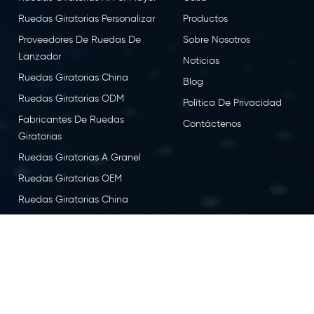
Ruedas Giratorias Personalizar
Productos
Proveedores De Ruedas De
Sobre Nosotros
Lanzador
Noticias
Ruedas Giratorias China
Blog
Ruedas Giratorias ODM
Política De Privacidad
Fabricantes De Ruedas
Contáctenos
Giratorias
Ruedas Giratorias A Granel
Ruedas Giratorias OEM
Ruedas Giratorias China
Fábrica De Ruedas Giratorias
ervados todos los derechos.