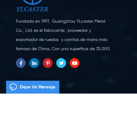
Fundada en 1997, Guangzhou YLcaster Metal
Co. , Ltd. es el fabricante , proveedor y
exportador de ruedas y carritos de mano más
famoso de China. Con una superficie de 35.000
metros cuadrados, ubicada en la ciudad de
Yangjiang, provincia de Guangdong, con más
de 20 expertos y unos 150 trabajadores
dedicados a la innovación, la creación y la
Dejar Un Mensaje
producción. Como fabricante profesional de
ruedas giratorias durante más de 20 años,
nuestra empresa se especializa en la
investigación, diseño, fabricación y exportación
Derechos de autor © 2026 Guangzhou YLcaster Metal Co., Ltd. Res
de ruedas giratorias. Actualmente, nuestros