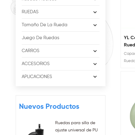
RUEDAS
Tamaño De La Rueda
YL C
Juego De Ruedas
Rued
CARROS
espa
Capac
esca
Rueda
ACCESORIOS
pleg
escal
APLICACIONES
Nuevos Productos
Ruedas para silla de
ajuste universal de PU