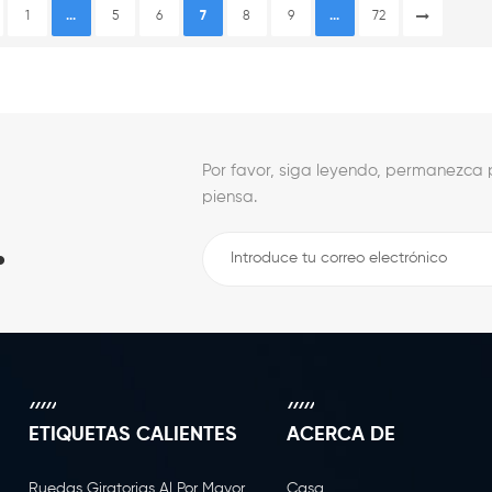
encia en el suministro de
es un blanco pp Placa giratoria
705 lb
1
...
5
6
7
8
9
...
72
ariedad de ruedas de alta
de trabajo de luz Caster.
girat
encia y personalización
viable
nalizada
Por favor, siga leyendo, permanezca p
piensa.
.
ETIQUETAS CALIENTES
ACERCA DE
Ruedas Giratorias Al Por Mayor
Casa