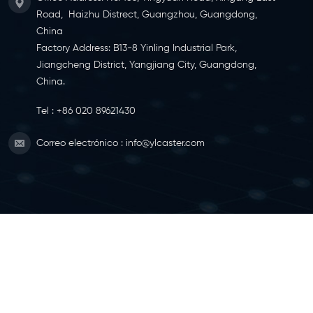
Road, Haizhu Distrect, Guangzhou, Guangdong,
China
Factory Address: B13-8 Yinling Industrial Park,
Jiangcheng District, Yangjiang City, Guangdong,
China.
Tel :
+86 020 89621430
Correo electrónico :
info@ylcaster.com
MAPA DEL SITIO
|
XML
|
IPV6 RED SOPORTADA