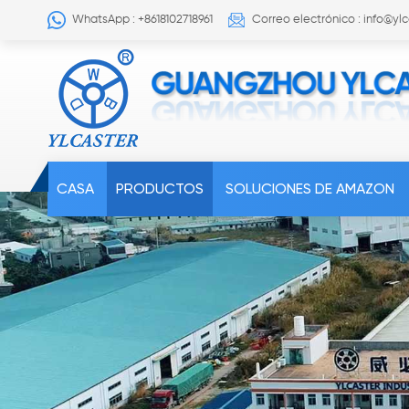
WhatsApp : +8618102718961
Correo electrónico : info@yl
CASA
PRODUCTOS
SOLUCIONES DE AMAZON