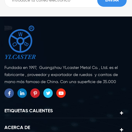
Fundada en 1997, Guangzhou YLcaster Metal Co. , Ltd. es el
fabricante , proveedor y exportador de ruedas y carritos de
mano más famoso de China. Con una superficie de 35.000
metros cuadrados, ubicada en la ciudad de Yangjiang,
provincia de Guangdong, con más de 20 expertos y unos 150
trabajadores dedicados a la innovación, la creación y la
producción. Como fabricante profesional de ruedas giratorias
ETIQUETAS CALIENTES
durante más de 20 años, nuestra empresa se especializa en la
investigación, diseño, fabricación y exportación de ruedas
ACERCA DE
giratorias. Actualmente, nuestros productos se pueden dividir en