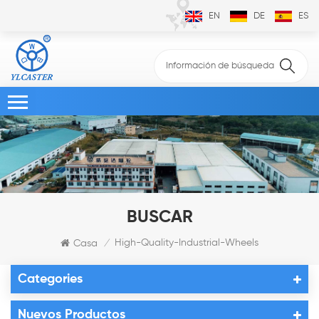
EN
DE
ES
BUSCAR
High-Quality-Industrial-Wheels
Casa
/
Categories
Nuevos Productos