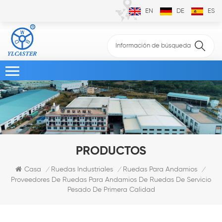
EN
DE
ES
PRODUCTOS
Casa
Ruedas Industriales
Ruedas Para Andamios
/
/
/
Proveedores De Ruedas Para Andamios De Ruedas De Servicio
Pesado De Primera Calidad