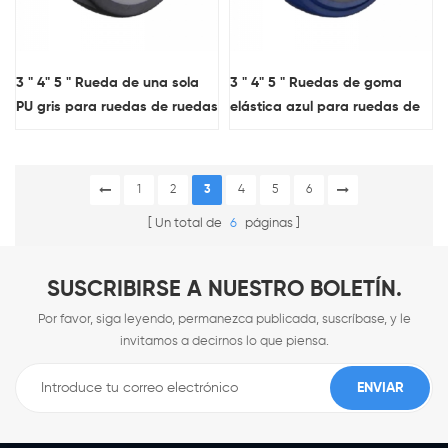
3 " 4" 5 " Rueda de una sola
3 " 4" 5 " Ruedas de goma
PU gris para ruedas de ruedas
elástica azul para ruedas de
de transporte medio
ruedas de transporte medio
1
2
3
4
5
6
Un total de
6
páginas
SUSCRIBIRSE A NUESTRO BOLETÍN.
Por favor, siga leyendo, permanezca publicada, suscríbase, y le
invitamos a decirnos lo que piensa.