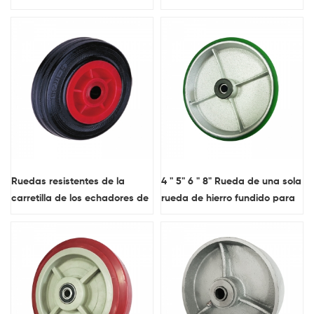
freno rígido giratorio industrial
industrial.
Ruedas resistentes de la
4 " 5" 6 " 8" Rueda de una sola
carretilla de los echadores de
rueda de hierro fundido para
goma de la base plástica
trabajos pesados Kingpinless
para las ruedas y los
rueda giratoria
echadores industriales