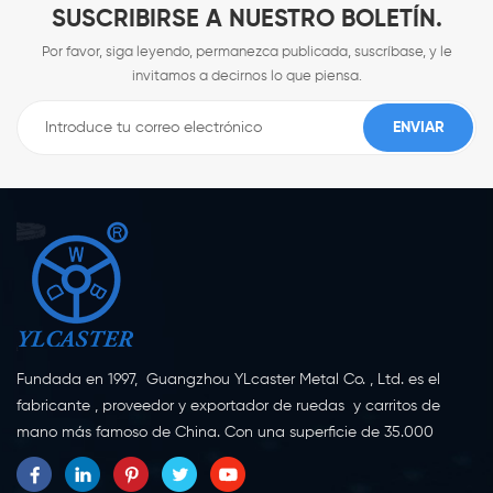
SUSCRIBIRSE A NUESTRO BOLETÍN.
Por favor, siga leyendo, permanezca publicada, suscríbase, y le
invitamos a decirnos lo que piensa.
Fundada en 1997, Guangzhou YLcaster Metal Co. , Ltd. es el
fabricante , proveedor y exportador de ruedas y carritos de
mano más famoso de China. Con una superficie de 35.000
metros cuadrados, ubicada en la ciudad de Yangjiang,
provincia de Guangdong, con más de 20 expertos y unos 150