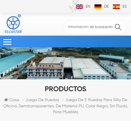
EN
DE
ES
PRODUCTOS
Juego De 5 Ruedas Para Silla De
Casa
Juego De Ruedas
/
/
Oficina, Semitransparentes, De Material PU, Color Negro, Sin Ruido,
Para Muebles