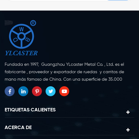
Fundada en 1997, Guangzhou YLcaster Metal Co. , Ltd. es el
fabricante , proveedor y exportador de ruedas y carritos de
mano más famoso de China. Con una superficie de 35.000
metros cuadrados, ubicada en la ciudad de Yangjiang,
provincia de Guangdong, con más de 20 expertos y unos 150
trabajadores dedicados a la innovación, la creación y la
producción. Como fabricante profesional de ruedas giratorias
ETIQUETAS CALIENTES
durante más de 20 años, nuestra empresa se especializa en la
investigación, diseño, fabricación y exportación de ruedas
ACERCA DE
giratorias. Actualmente, nuestros productos se pueden dividir en