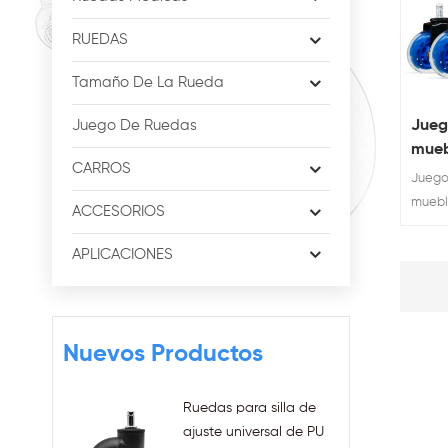
RUEDAS
Tamaño De La Rueda
Jueg
Juego De Ruedas
mueb
CARROS
semi
Juego
de 3
muebl
ACCESORIOS
de PU
azules
ofici
de PU,
APLICACIONES
oficin
perso
apari
Nuevos Productos
Ruedas para silla de
ajuste universal de PU