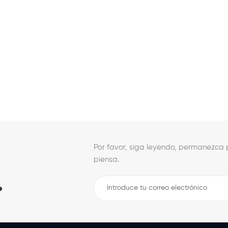
Por favor, siga leyendo, permanezca p
piensa.
.