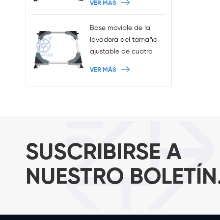
VER MÁS
al por mayor con frenos
Base movible de la
lavadora del tamaño
ajustable de cuatro
ruedas de las ventas al
VER MÁS
por mayor con los
frenos
SUSCRIBIRSE A
NUESTRO BOLETÍN