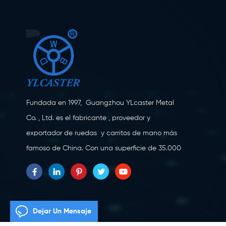
Fundada en 1997, Guangzhou YLcaster Metal
Co. , Ltd. es el fabricante , proveedor y
exportador de ruedas y carritos de mano más
famoso de China. Con una superficie de 35.000
metros cuadrados, ubicada en la ciudad de
Yangjiang, provincia de Guangdong, con más
de 20 expertos y unos 150 trabajadores
dedicados a la innovación, la creación y la
Dejar Un Mensaje
producción. Como fabricante profesional de