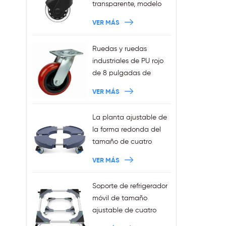
transparente, modelo
nuevo de 3 pulgadas,
VER MÁS
anillo de agarre de
11x22mm, ruedas para
Ruedas y ruedas
silla de oficina
industriales de PU rojo
enchufables, ventas al
de 8 pulgadas de
por mayor
trabajo pesado
VER MÁS
La planta ajustable de
la forma redonda del
tamaño de cuatro
ruedas de la venta de
VER MÁS
la fábrica sostiene la
capacidad 440LBS
Soporte de refrigerador
móvil de tamaño
ajustable de cuatro
ruedas Squre de ventas