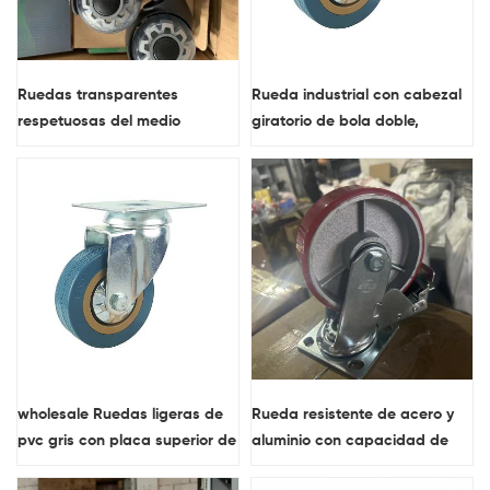
Ruedas transparentes
Rueda industrial con cabezal
respetuosas del medio
giratorio de bola doble,
ambiente de la PU para el
rodamiento liso de material de
movimiento liso de los muebles
PVC, nuevo artículo
wholesale Ruedas ligeras de
Rueda resistente de acero y
pvc gris con placa superior de
aluminio con capacidad de
3 pulgadas
carga de hasta 5000 libras