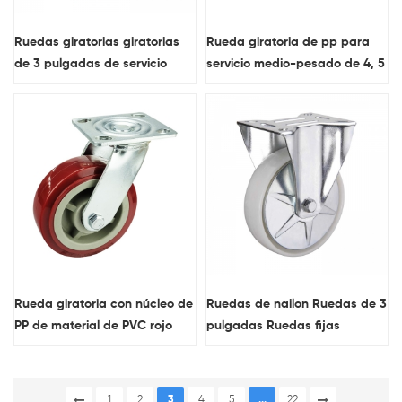
Ruedas giratorias giratorias
Rueda giratoria de pp para
de 3 pulgadas de servicio
servicio medio-pesado de 4, 5
mediano
y 6 pulgadas Ruedas
industriales
Rueda giratoria con núcleo de
Ruedas de nailon Ruedas de 3
PP de material de PVC rojo
pulgadas Ruedas fijas
resistente industrial
Ruedas resistentes de alta
calidad
1
2
3
4
5
...
22