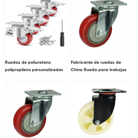
frenos
Ruedas de poliuretano
Fabricante de ruedas de
polipropileno personalizadas
China Rueda para trabajos
de 5 pulgadas con caucho
medianos de 3 pulgadas y 5
PVC opcional de 75, 100 y 125
pulgadas Rueda de muebles
mm
de material de PVC rojo con
rodamiento de bolas doble de
precisión