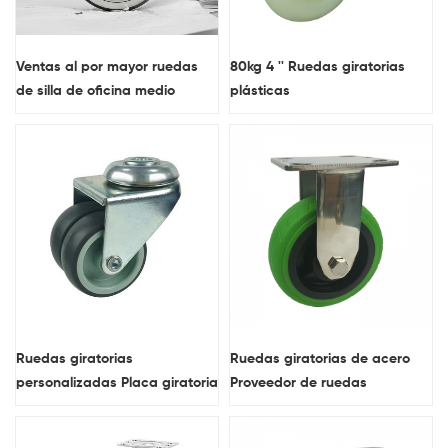
Ventas al por mayor ruedas
80kg 4 '' Ruedas giratorias
de silla de oficina medio
plásticas
transparentes negras de 3
pulgadas para muebles
Ruedas giratorias
Ruedas giratorias de acero
personalizadas Placa giratoria
Proveedor de ruedas
Tpr Ruedas giratorias
resistentes Rueda giratoria
industriales de dos ruedas con
fija Tpr