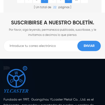
Un total de
22
páginas
SUSCRIBIRSE A NUESTRO BOLETÍN.
Por favor, siga leyendo, permanezca publicada, suscríbase, y le
invitamos a decirnos lo que piensa.
Fundada en 1997, Guangzhou YLcaster Metal Co. , Ltd. es el