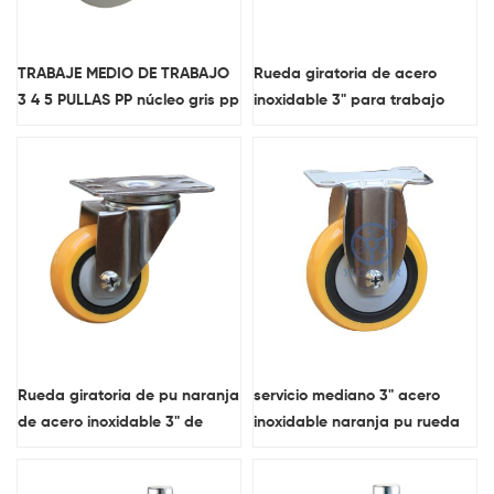
TRABAJE MEDIO DE TRABAJO
Rueda giratoria de acero
3 4 5 PULLAS PP núcleo gris pp
inoxidable 3" para trabajo
Ruedas giratorias de ruedas
mediano, naranja, resistente
para carros.
al agua
Rueda giratoria de pu naranja
servicio mediano 3" acero
de acero inoxidable 3" de
inoxidable naranja pu rueda
servicio mediano resistente al
fija resistente al agua
agua