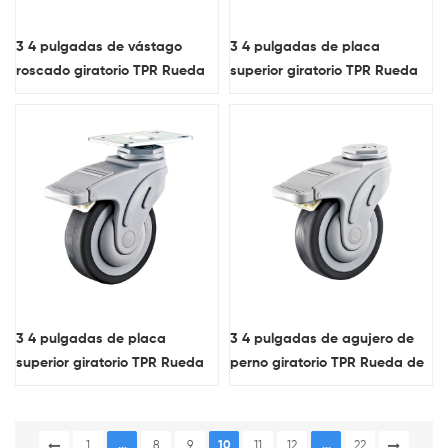
3 4 pulgadas de vástago
3 4 pulgadas de placa
roscado giratorio TPR Rueda
superior giratorio TPR Rueda
de ruedas médicas con
de ruedas médicas con
pisada plana
pisada plana
3 4 pulgadas de placa
3 4 pulgadas de agujero de
superior giratorio TPR Rueda
perno giratorio TPR Rueda de
de lanzador de bloqueo
lanzador de bloqueo médico
médico con pisada plana
con pisada plana
1
...
8
9
10
11
12
...
22