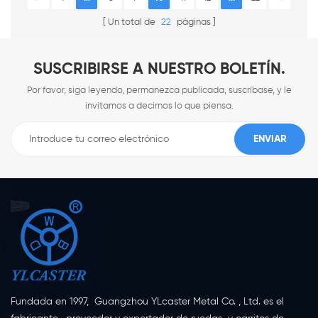
Un total de
22
páginas
SUSCRIBIRSE A NUESTRO BOLETÍN.
Por favor, siga leyendo, permanezca publicada, suscríbase, y le
invitamos a decirnos lo que piensa.
Fundada en 1997, Guangzhou YLcaster Metal Co. , Ltd. es el