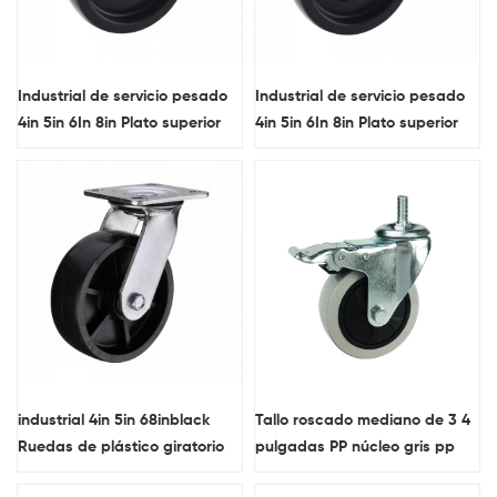
Industrial de servicio pesado
Industrial de servicio pesado
4in 5in 6In 8in Plato superior
4in 5in 6In 8in Plato superior
negro plástico fijo ruedas de
negro plástico giratorio
ruedas
ruedas de ruedas
personalizadas
industrial 4in 5in 68inblack
Tallo roscado mediano de 3 4
Ruedas de plástico giratorio
pulgadas PP núcleo gris pp
de ruedas
Ruedas giratorias de cierre de