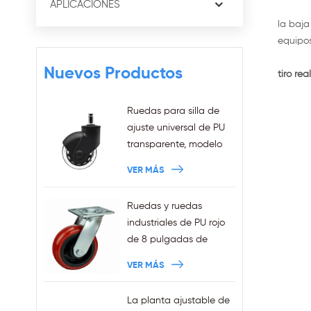
APLICACIONES
la baja
equipos
Nuevos Productos
tiro real
Ruedas para silla de
ajuste universal de PU
transparente, modelo
nuevo de 3 pulgadas,
VER MÁS
anillo de agarre de
11x22mm, ruedas para
Ruedas y ruedas
silla de oficina
industriales de PU rojo
enchufables, ventas al
de 8 pulgadas de
por mayor
trabajo pesado
VER MÁS
La planta ajustable de