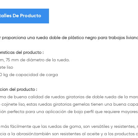
talles De Producto
r proporciona una rueda doble de plástico negro para trabajos livian
rísticas del producto :
m, 75 mm de diámetro de la rueda.
ete liso
0 kg de capacidad de carga
ción del producto :
a de buena calidad de ruedas giratorias de doble rueda de la marc
 cojinete liso, estas ruedas giratorias gemelas tienen una buena ca
ción perfecta para una aplicación de bajo perfil que requiere mayor
más fácilmente que las ruedas de goma, son versátiles y resistentes,
ncia a la abrasión.también son resistentes al aceite y a los productos 