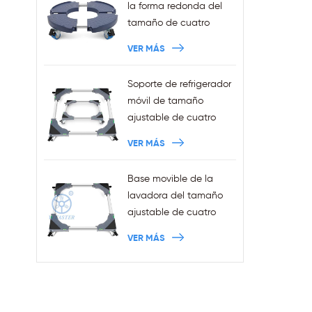
la forma redonda del
tamaño de cuatro
ruedas de la venta de
VER MÁS
la fábrica sostiene la
capacidad 440LBS
Soporte de refrigerador
móvil de tamaño
ajustable de cuatro
ruedas Squre de ventas
VER MÁS
al por mayor con frenos
Base movible de la
lavadora del tamaño
ajustable de cuatro
ruedas de las ventas al
VER MÁS
por mayor con los
frenos