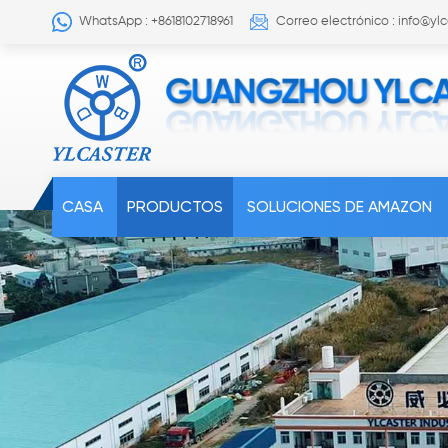
WhatsApp : +8618102718961
Correo electrónico : info@yl
CASA
PRODUCTOS
SOLUCIONES DE AMAZON