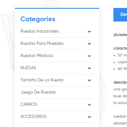
De
Categories
Ruedas Industriales
ylcaste
Ruedas Para Muebles
caracte
50 m
Ruedas Médicas
cojin
RUEDAS
60-8
Tamaño De La Rueda
descrip
una gam
Juego De Ruedas
buje de
la solu
CARROS
ACCESORIOS
ruedan 
resiste