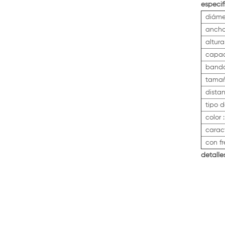
especif
diáme
ancho
altura
capac
banda
tamañ
distan
tipo d
color 
caract
con fr
detalle