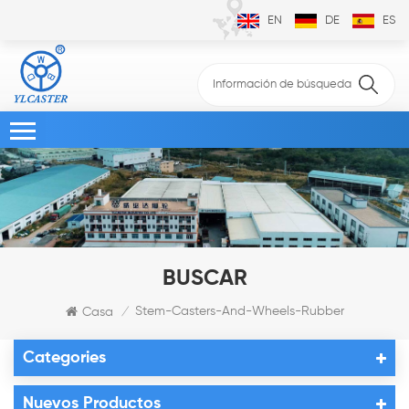
EN
DE
ES
BUSCAR
Stem-Casters-And-Wheels-Rubber
Casa
/
Categories
Nuevos Productos