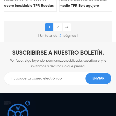
acero inoxidable TPR Ruedas
medio TPR Bolt agujero
giratorias de ruedas
giratorio lanzador
1
2
Un total de
2
páginas
SUSCRIBIRSE A NUESTRO BOLETÍN.
Por favor, siga leyendo, permanezca publicada, suscríbase, y le
invitamos a decirnos lo que piensa.