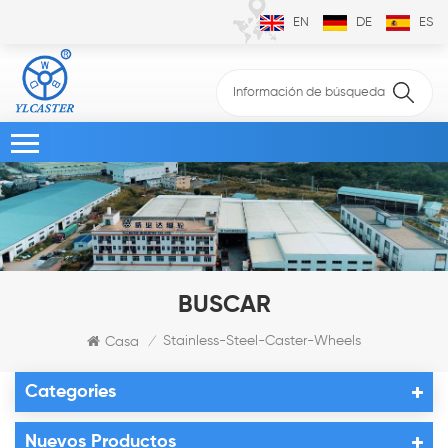
EN
DE
ES
BUSCAR
Stainless-Steel-Caster-Wheels
Casa
/
Categories
Nuevos Productos