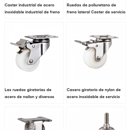
Caster industrial de acero
Ruedas de poliuretano de
inoxidable industrial de freno
freno lateral Caster de servicio
de poliuretano rojo
pesado
Las ruedas giratorias de
Casero giratorio de nylon de
acero de nailon y diversos
acero inoxidable de servicio
materiales de ruedas
ligero con freno total
industriales están disponibles
para su libre elección