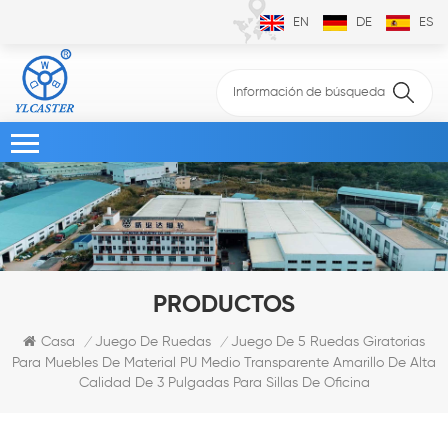
EN
DE
ES
PRODUCTOS
Juego De 5 Ruedas Giratorias
Casa
Juego De Ruedas
/
/
Para Muebles De Material PU Medio Transparente Amarillo De Alta
Calidad De 3 Pulgadas Para Sillas De Oficina