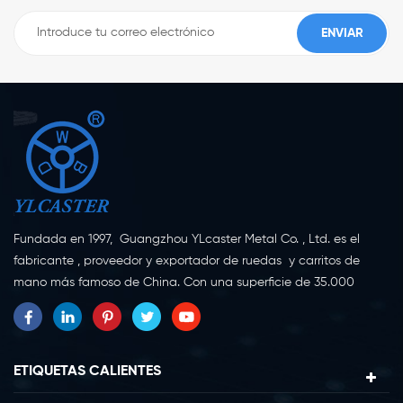
Fundada en 1997, Guangzhou YLcaster Metal Co. , Ltd. es el
fabricante , proveedor y exportador de ruedas y carritos de
mano más famoso de China. Con una superficie de 35.000
metros cuadrados, ubicada en la ciudad de Yangjiang,
provincia de Guangdong, con más de 20 expertos y unos 150
trabajadores dedicados a la innovación, la creación y la
producción. Como fabricante profesional de ruedas giratorias
ETIQUETAS CALIENTES
durante más de 20 años, nuestra empresa se especializa en la