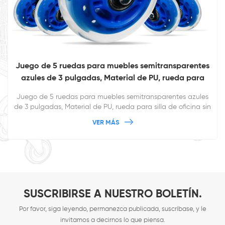
a muebles semitransparentes
Juego de 4 ruedas girato
, Material de PU, rueda para
de 2,5 pulgadas, montaje l
oficina sin ruido
duraderas y
uebles semitransparentes azules
Juego de 4 ruedas giratoria
PU, rueda para silla de oficina sin
pulgadas, montaje lateral re
zación para una apariencia más
resistentes Admite personali
R MÁS
VER 
gradable
agra
SUSCRIBIRSE A NUESTRO BOLETÍN.
Por favor, siga leyendo, permanezca publicada, suscríbase, y le
invitamos a decirnos lo que piensa.