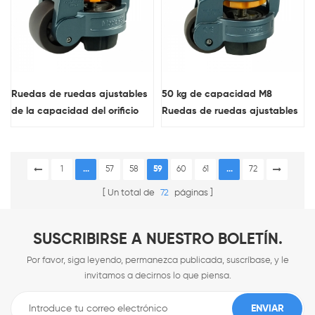
Ruedas de ruedas ajustables
50 kg de capacidad M8
de la capacidad del orificio
Ruedas de ruedas ajustables
del perno de 75 mm
1
...
57
58
59
60
61
...
72
Un total de
72
páginas
SUSCRIBIRSE A NUESTRO BOLETÍN.
Por favor, siga leyendo, permanezca publicada, suscríbase, y le
invitamos a decirnos lo que piensa.