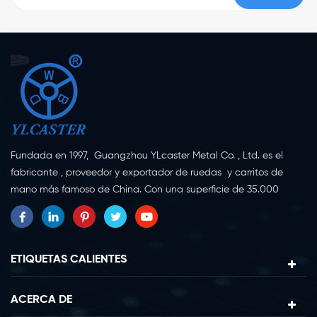
Fundada en 1997, Guangzhou YLcaster Metal Co. , Ltd. es el
fabricante , proveedor y exportador de ruedas y carritos de
mano más famoso de China. Con una superficie de 35.000
metros cuadrados, ubicada en la ciudad de Yangjiang,
provincia de Guangdong, con más de 20 expertos y unos 150
trabajadores dedicados a la innovación, la creación y la
producción. Como fabricante profesional de ruedas giratorias
ETIQUETAS CALIENTES
durante más de 20 años, nuestra empresa se especializa en la
investigación, diseño, fabricación y exportación de ruedas
ACERCA DE
giratorias. Actualmente, nuestros productos se pueden dividir en