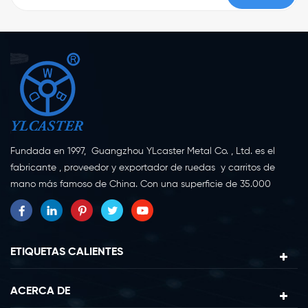
Fundada en 1997, Guangzhou YLcaster Metal Co. , Ltd. es el
fabricante , proveedor y exportador de ruedas y carritos de
mano más famoso de China. Con una superficie de 35.000
metros cuadrados, ubicada en la ciudad de Yangjiang,
provincia de Guangdong, con más de 20 expertos y unos 150
trabajadores dedicados a la innovación, la creación y la
producción. Como fabricante profesional de ruedas giratorias
ETIQUETAS CALIENTES
durante más de 20 años, nuestra empresa se especializa en la
investigación, diseño, fabricación y exportación de ruedas
ACERCA DE
giratorias. Actualmente, nuestros productos se pueden dividir en