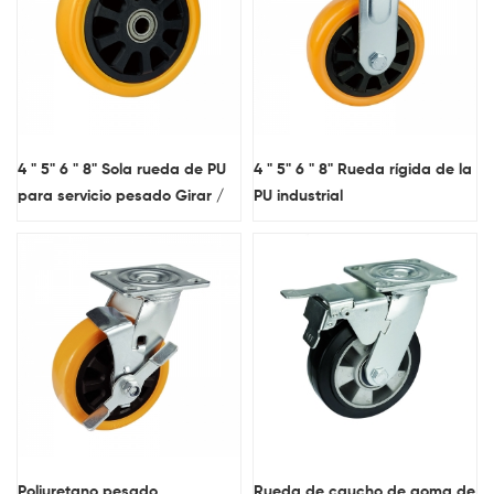
4 " 5" 6 " 8" Sola rueda de PU
4 " 5" 6 " 8" Rueda rígida de la
para servicio pesado Girar /
PU industrial
Bloqueo / Solucionado /
RIGIDO ruedas de ruedas
Poliuretano pesado
Rueda de caucho de goma de