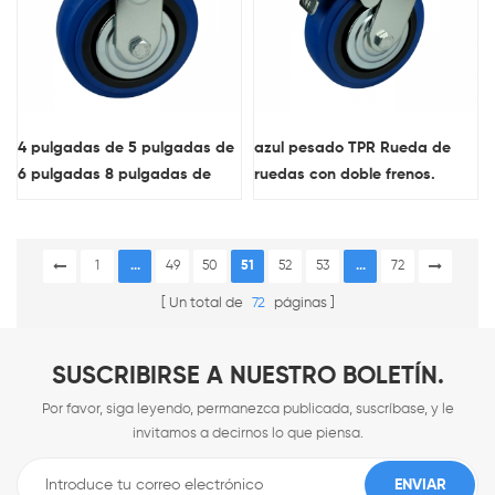
4 pulgadas de 5 pulgadas de
azul pesado TPR Rueda de
6 pulgadas 8 pulgadas de
ruedas con doble frenos.
trabajo pesado azul TPR
Rueda de rueda rígida al por
mayor
1
...
49
50
51
52
53
...
72
Un total de
72
páginas
SUSCRIBIRSE A NUESTRO BOLETÍN.
Por favor, siga leyendo, permanezca publicada, suscríbase, y le
invitamos a decirnos lo que piensa.