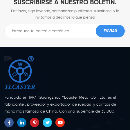
SUSCRIBIRSE A NUESTRO BOLETÍN.
Por favor, siga leyendo, permanezca publicada, suscríbase, y le
invitamos a decirnos lo que piensa.
Fundada en 1997, Guangzhou YLcaster Metal Co. , Ltd. es el
fabricante , proveedor y exportador de ruedas y carritos de
mano más famoso de China. Con una superficie de 35.000
metros cuadrados, ubicada en la ciudad de Yangjiang,
provincia de Guangdong, con más de 20 expertos y unos 150