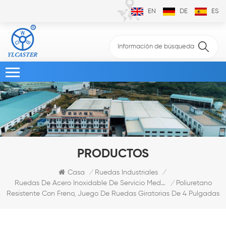
EN
DE
ES
PRODUCTOS
Casa
Ruedas Industriales
/
/
Poliuretano
Ruedas De Acero Inoxidable De Servicio Mediano
/
Resistente Con Freno, Juego De Ruedas Giratorias De 4 Pulgadas