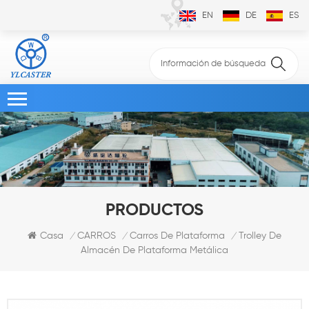
EN
DE
ES
PRODUCTOS
Trolley De
Casa
CARROS
Carros De Plataforma
/
/
/
Almacén De Plataforma Metálica