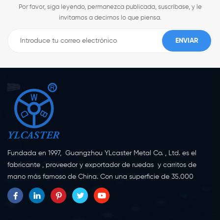
Por favor, siga leyendo, permanezca publicada, suscríbase, y le
invitamos a decirnos lo que piensa.
Fundada en 1997, Guangzhou YLcaster Metal Co. , Ltd. es el
fabricante , proveedor y exportador de ruedas y carritos de
mano más famoso de China. Con una superficie de 35.000
metros cuadrados, ubicada en la ciudad de Yangjiang,
provincia de Guangdong, con más de 20 expertos y unos 150
trabajadores dedicados a la innovación, la creación y la