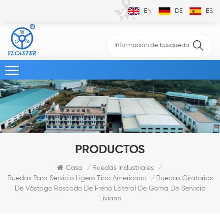
EN
DE
ES
PRODUCTOS
Casa
Ruedas Industriales
/
/
Ruedas Giratorias
Ruedas Para Servicio Ligero Tipo Americano
/
De Vástago Roscado De Freno Lateral De Goma De Servicio
Liviano