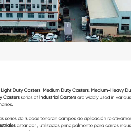
e
Light Duty Casters
,
Medium Duty Casters
,
Medium-Heavy Dut
y Casters
series of
Industrial Casters
are widely used in various
narios.
as series de ruedas tendrán campos de aplicación relativame
striales
estándar , utilizadas principalmente para carros indust