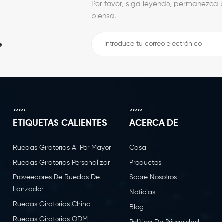
Por favor, siga leyendo, permanezca p
piensa.
.
ETIQUETAS CALIENTES
ACERCA DE
Ruedas Giratorias Al Por Mayor
Casa
Ruedas Giratorias Personalizar
Productos
Proveedores De Ruedas De
Sobre Nosotros
Lanzador
Noticias
Ruedas Giratorias China
Blog
Ruedas Giratorias ODM
Política De Privacidad