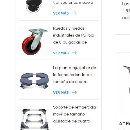
transparente, modelo
Los
nuevo de 3 pulgadas,
TPR
VER MÁS
anillo de agarre de
apl
11x22mm, ruedas para
Ruedas y ruedas
silla de oficina
industriales de PU rojo
enchufables, ventas al
de 8 pulgadas de
por mayor
trabajo pesado
VER MÁS
La planta ajustable de
la forma redonda del
tamaño de cuatro
ruedas de la venta de
VER MÁS
la fábrica sostiene la
capacidad 440LBS
Soporte de refrigerador
móvil de tamaño
ajustable de cuatro
4 '' 
ruedas Squre de ventas