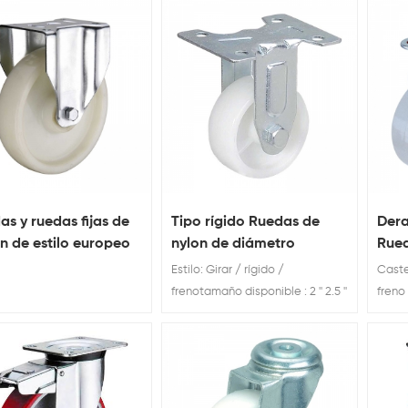
kg 100 kg
30 / 40 / 50 / 65 / 75 mm
pesad
nailo
al po
s y ruedas fijas de
Tipo rígido Ruedas de
Dera
on de estilo europeo
nylon de diámetro
Rued
 trabajo pesado
pequeño barato
fren
Estilo: Girar / rígido /
Caster
frenotamaño disponible : 2 '' 2.5 ''
freno 
3 '' 4 '' 4.8 '' Cargar Clasificación:
plast
60kg 80kg 100kg
30 / 