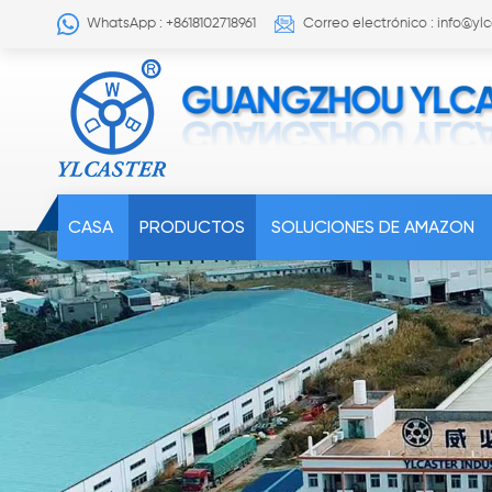
WhatsApp : +8618102718961
Correo electrónico : info@yl
CASA
PRODUCTOS
SOLUCIONES DE AMAZON