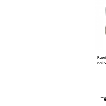
kg 80 
Rueda
nail
para