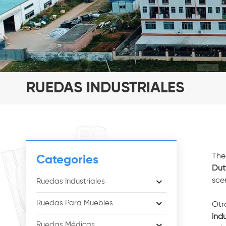
RUEDAS INDUSTRIALES
Th
Categories
Dut
sce
Ruedas Industriales
Ruedas Para Muebles
Otr
indu
Ruedas Médicas