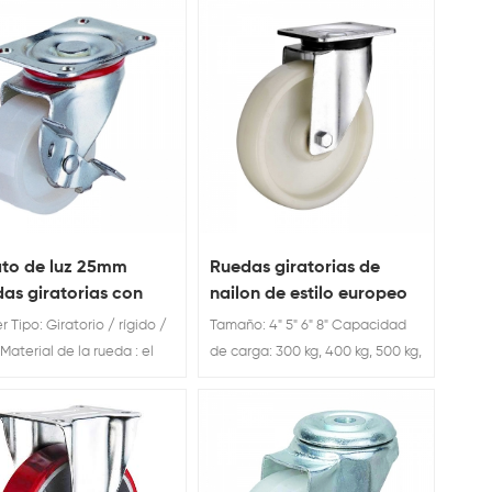
o de freno doble de
60kg 80kg 100kg
n de estilo europeo, ventas
r mayor de servicio pesado
to de luz 25mm
Ruedas giratorias de
as giratorias con
nailon de estilo europeo
o lateral.
para trabajo pesado
 Tipo: Giratorio / rígido /
Tamaño: 4" 5" 6" 8" Capacidad
Material de la rueda : el
de carga: 300 kg, 400 kg, 500 kg,
ico Rueda Diámetro: 25 /
550 kg Fábrica de ruedas
40 / 50 / 65 / 75 mm
giratorias de nailon de estilo
europeo para trabajo pesado