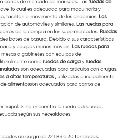
 carros de mercado de mariscos. Las
ruedas de
ave, lo cual es adecuado para maquinaria y
a, facilitan el movimiento de los andamios.
Las
ación de automóviles y similares.
Las ruedas para
 carros de la compra en los supermercados.
Ruedas
es botes de basura. Debido a sus características
aria y equipos menos móviles.
Las ruedas para
mesas o gabinetes con equipos de
 literalmente como
ruedas de carga
y
ruedas
analadas
son adecuadas para artículos con orugas,
es a altas temperaturas
, utilizadas principalmente
 de alimentos
son adecuados para carros de
principal. Si no encuentra la rueda adecuada,
decuada según sus necesidades.
acidades de carga de 22 LBS a 30 toneladas.