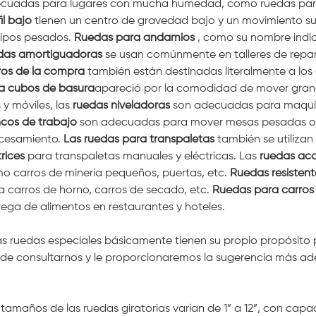
cuadas para lugares con mucha humedad, como ruedas para
il bajo
tienen un centro de gravedad bajo y un movimiento su
ipos pesados.
Ruedas para andamios
, como su nombre indic
das amortiguadoras
se usan comúnmente en talleres de repar
ros de la compra
también están destinadas literalmente a los
a cubos de basura
apareció por la comodidad de mover grand
s y móviles, las
ruedas niveladoras
son adecuadas para maquin
cos de trabajo
son adecuadas para mover mesas pesadas o 
cesamiento.
Las ruedas para transpaletas
también se utilizan
rices
para transpaletas manuales y eléctricas. Las
ruedas ac
o carros de minería pequeños, puertas, etc.
Ruedas resistent
a carros de horno, carros de secado, etc.
Ruedas para carros
rega de alimentos en restaurantes y hoteles.
as ruedas especiales básicamente tienen su propio propósito 
de consultarnos y le proporcionaremos la sugerencia más a
 tamaños de las ruedas giratorias varían de 1” a 12”, con cap