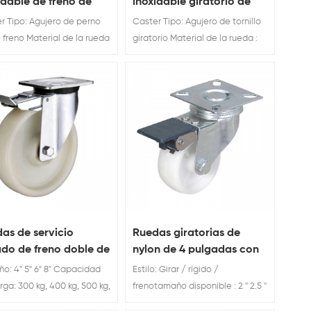
idable de freno de
inoxidable giratorio de
icio de nylon blanco
orígenes de nylon blanco
r Tipo: Agujero de perno
Caster Tipo: Agujero de tornillo
 freno Material de la rueda
giratorio Material de la rueda :
nRueda Diámetro: 3 '' 4''5''6
nylonRueda Diámetro: 3 '' 4''5''6 ''
rgar Puntuación: 60 / 100 /
Cargar Puntuación: 60 / 100 /
150 kg
120 / 150 kg
as de servicio
Ruedas giratorias de
do de freno doble de
nylon de 4 pulgadas con
on de estilo europeo
freno
o: 4" 5" 6" 8" Capacidad
Estilo: Girar / rígido /
rga: 300 kg, 400 kg, 500 kg,
frenotamaño disponible : 2 '' 2.5 ''
g Ruedas de servicio
3 '' 4 '' 4.8 '' Cargar Clasificación: