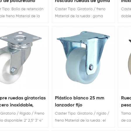
o de poliuretano
roscado ruedas de goma
inox
eo total girar
orif
 Tipo: Bollo de retención
Caster Tipo: Giratorio / freno
Caste
le freno Material de la
Material de la rueda : goma
doble
 : poliuretanoRueda
Rueda Diámetro: 50 / 65 / 75
: nylo
ro: 4''5 '' Cargar
mm
'' Ca
icación: 80 / 100 kg
120 / 
re ruedas giratorias
Plástico blanco 25 mm
Rued
cero inoxidable,
lanzador fijo
pesa
ial de nailon,
nail
: Giratorio / Rígido / Freno
Caster Tipo: Giratorio / rígido /
Tamañ
rentes tamaños de
disponible: 2'' 2,5'' 3'' 4''
freno Material de la rueda : el
de ca
as giratorias
Clasificación de carga: 60
plastico Rueda Diámetro: 25 /
550 k