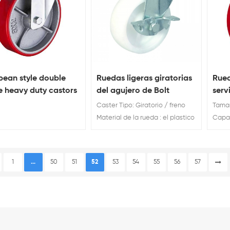
pean style double
Ruedas ligeras giratorias
Rued
e heavy duty castors
del agujero de Bolt
serv
h
acer
Caster Tipo: Giratorio / freno
Tamaño
Material de la rueda : el plastico
Capac
Rueda Diámetro: 25 / 30 / 40 /
350 k
50 / 65 / 75 mm
Fábri
servi
1
...
50
51
52
53
54
55
56
57
de es