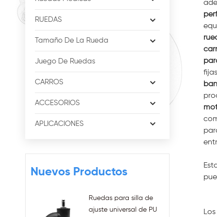
ade
perf
RUEDAS
equ
rue
Tamaño De La Rueda
car
par
Juego De Ruedas
fija
CARROS
ban
pro
ACCESORIOS
mot
com
APLICACIONES
par
ent
Est
Nuevos Productos
pue
Ruedas para silla de
ajuste universal de PU
Los