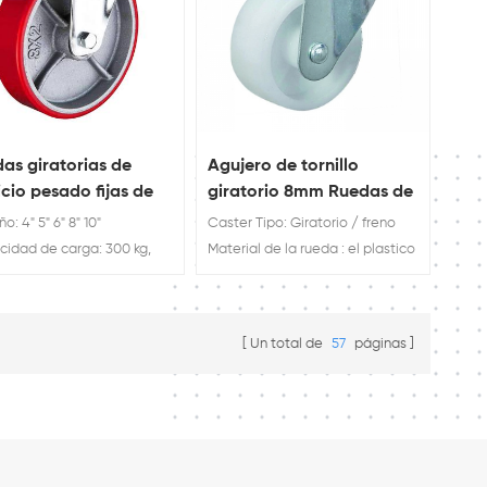
as giratorias de
Agujero de tornillo
icio pesado fijas de
giratorio 8mm Ruedas de
o de estilo europeo
agujero de pernos
: 4" 5" 6" 8" 10"
Caster Tipo: Giratorio / freno
idad de carga: 300 kg,
Material de la rueda : el plastico
g, 400 kg, 450 kg, 500 kg
Rueda Diámetro: 25 / 30 / 40 /
ca de ruedas giratorias de
50 / 65 / 75 mm
cio pesado fijas de acero
Un total de
57
páginas
tilo europeo