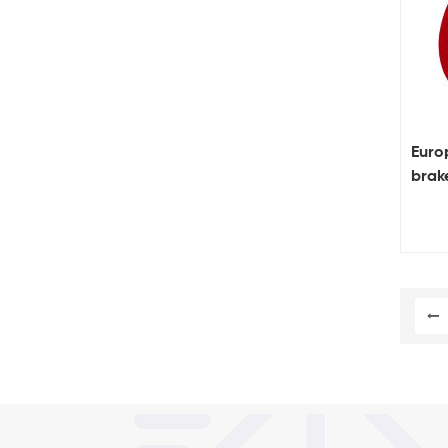
Euro
brak
8 inc