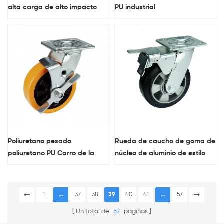
alta carga de alto impacto
PU industrial
con freno lateral
Poliuretano pesado
Rueda de caucho de goma de
poliuretano PU Carro de la
núcleo de aluminio de estilo
carretilla rueda con freno
americano con doble frenos
lateral
1
...
37
38
39
40
41
...
57
Un total de
57
páginas