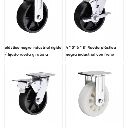
plástico negro industrial rígido
4 " 5" 6 " 8" Rueda plástica
/ fijado rueda giratoria
negra industrial con freno
lateral.