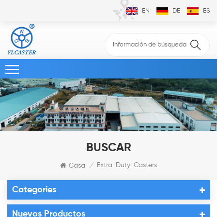
EN
DE
ES
BUSCAR
Extra-Duty-Casters
Casa
/
Categories
Nuevos Productos