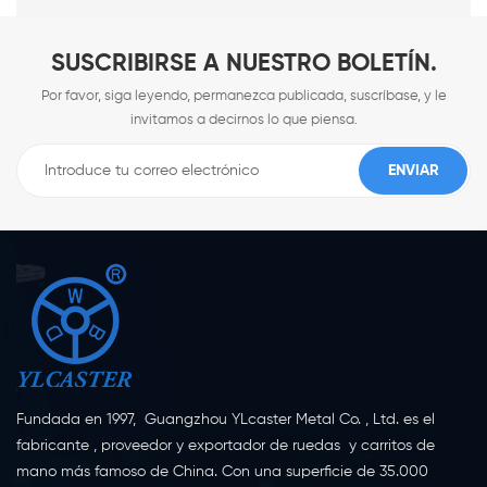
forjado, ruedas industriales de
PU, OEM
SUSCRIBIRSE A NUESTRO BOLETÍN.
Por favor, siga leyendo, permanezca publicada, suscríbase, y le
invitamos a decirnos lo que piensa.
Fundada en 1997, Guangzhou YLcaster Metal Co. , Ltd. es el
fabricante , proveedor y exportador de ruedas y carritos de
mano más famoso de China. Con una superficie de 35.000