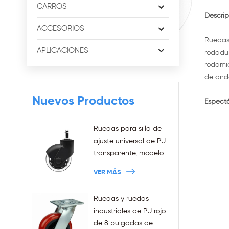
CARROS
Descrip
ACCESORIOS
Ruedas 
APLICACIONES
rodadur
rodamie
de and
Nuevos Productos
Espect
Ruedas para silla de
ajuste universal de PU
transparente, modelo
nuevo de 3 pulgadas,
VER MÁS
anillo de agarre de
11x22mm, ruedas para
Ruedas y ruedas
silla de oficina
industriales de PU rojo
enchufables, ventas al
de 8 pulgadas de
por mayor