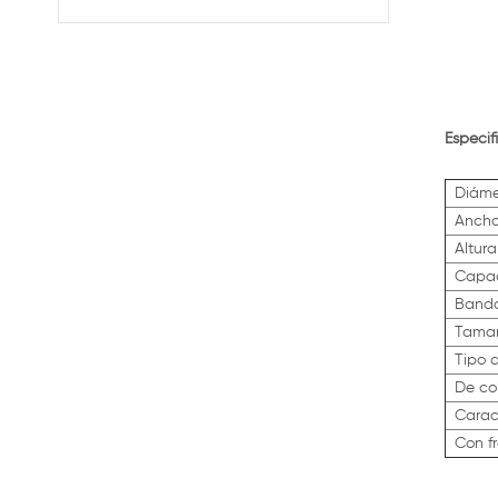
frenos
Especif
Diáme
Ancho
Altura
Capac
Banda
Tamañ
Tipo 
De co
Carac
Con fr