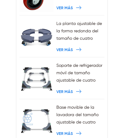
trabajo pesado
VER MÁS
La planta ajustable de
la forma redonda del
tamaño de cuatro
ruedas de la venta de
VER MÁS
la fábrica sostiene la
capacidad 440LBS
Soporte de refrigerador
móvil de tamaño
ajustable de cuatro
ruedas Squre de ventas
VER MÁS
al por mayor con frenos
Base movible de la
lavadora del tamaño
ajustable de cuatro
ruedas de las ventas al
VER MÁS
por mayor con los