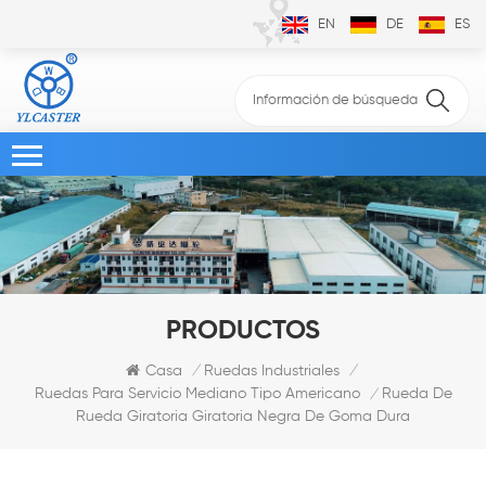
EN
DE
ES
PRODUCTOS
Casa
Ruedas Industriales
/
/
Rueda De
Ruedas Para Servicio Mediano Tipo Americano
/
Rueda Giratoria Giratoria Negra De Goma Dura