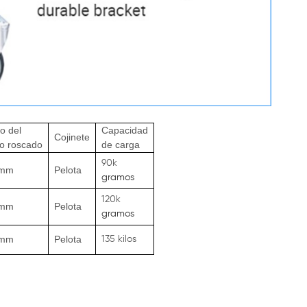
o del
Capacidad
Cojinete
o roscado
de carga
90k
5mm
Pelota
gramos
120k
5mm
Pelota
gramos
5mm
Pelota
135 kilos