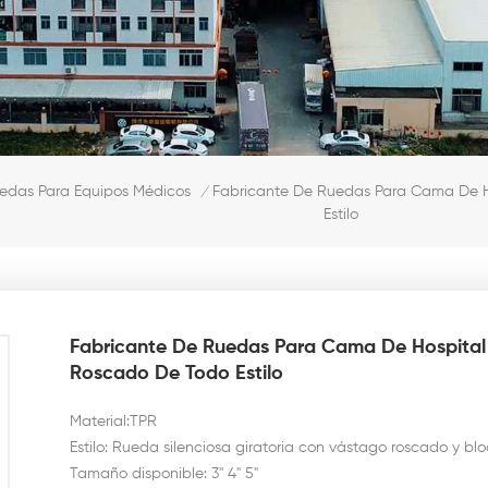
Fabricante De Ruedas Para Cama De 
edas Para Equipos Médicos
/
Estilo
Fabricante De Ruedas Para Cama De Hospita
Roscado De Todo Estilo
Material:TPR
Estilo: Rueda silenciosa giratoria con vástago roscado y bl
Tamaño disponible: 3'' 4" 5"