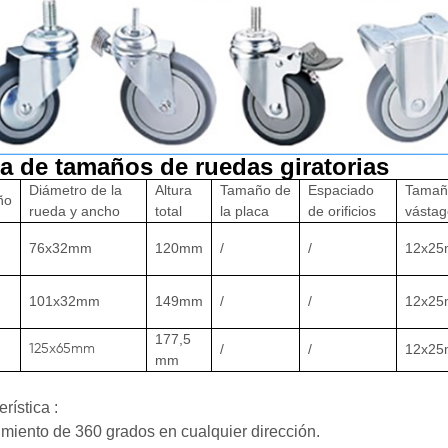
a de tamaños de ruedas giratorias
Diámetro de la
Altura
Tamaño de
Espaciado
Tamañ
ño
rueda y ancho
total
la placa
de orificios
vástag
76x32mm
120mm
/
/
12x2
101x32mm
149mm
/
/
12x2
177,5
/
/
12x2
125x65mm
mm
rística :
miento de 360 ​​grados en cualquier dirección.