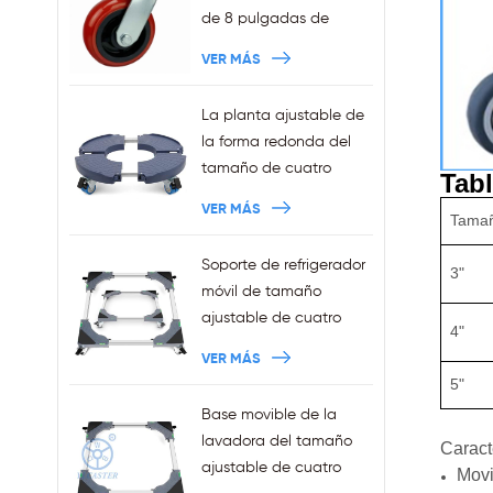
enchufables, ventas al
de 8 pulgadas de
por mayor
trabajo pesado
VER MÁS
La planta ajustable de
la forma redonda del
tamaño de cuatro
Tabl
ruedas de la venta de
VER MÁS
Tama
la fábrica sostiene la
capacidad 440LBS
Soporte de refrigerador
3"
móvil de tamaño
ajustable de cuatro
4"
ruedas Squre de ventas
VER MÁS
al por mayor con frenos
5"
Base movible de la
lavadora del tamaño
Caracte
ajustable de cuatro
Movi