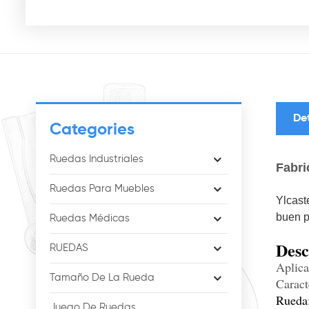
De
Categories
Ruedas Industriales
Fabri
Ruedas Para Muebles
Ylcast
buen p
Ruedas Médicas
Desc
RUEDAS
Aplica
Tamaño De La Rueda
Carac
Rueda
Juego De Ruedas