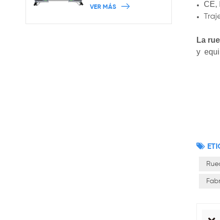
ruedas de las ventas al
CE, 
VER MÁS
por mayor con los
Traj
frenos
La ru
y
equi
ETI
Rued
Fabr