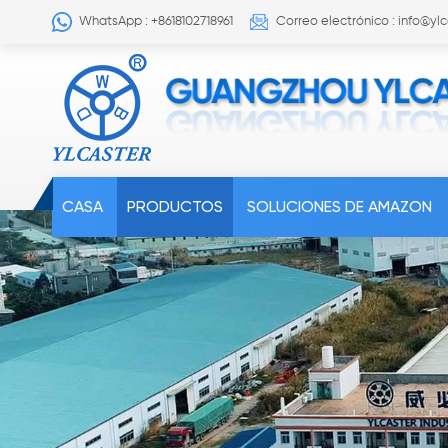
WhatsApp : +8618102718961
Correo electrónico : info@yl
CASA
PRODUCTOS
SOLUCIONES DE AMAZON