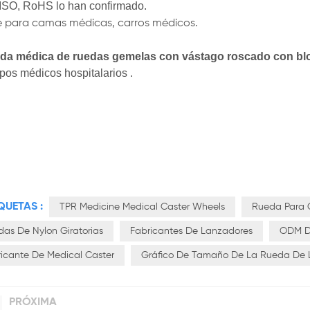
ISO, RoHS lo han confirmado.
e para camas médicas, carros médicos.
eda médica de ruedas gemelas con vástago roscado con b
pos médicos hospitalarios
.
QUETAS :
TPR Medicine Medical Caster Wheels
Rueda Para 
as De Nylon Giratorias
Fabricantes De Lanzadores
ODM D
icante De Medical Caster
Gráfico De Tamaño De La Rueda De
PRÓXIMA