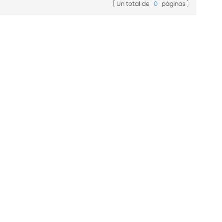
Un total de
0
páginas