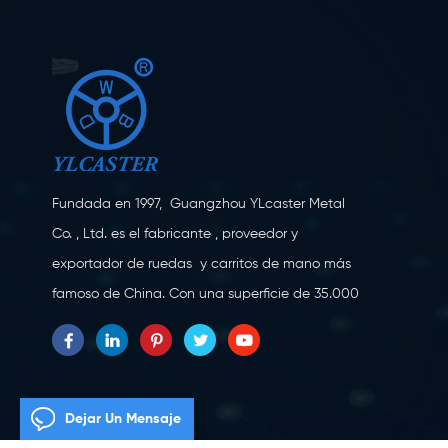
Fundada en 1997, Guangzhou YLcaster Metal
Co. , Ltd. es el fabricante , proveedor y
exportador de ruedas y carritos de mano más
famoso de China. Con una superficie de 35.000
metros cuadrados, ubicada en la ciudad de
Yangjiang, provincia de Guangdong, con más
de 20 expertos y unos 150 trabajadores
dedicados a la innovación, la creación y la
Dejar Un Mensaje
producción. Como fabricante profesional de