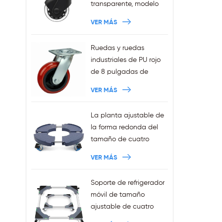
transparente, modelo
nuevo de 3 pulgadas,
VER MÁS
anillo de agarre de
11x22mm, ruedas para
Ruedas y ruedas
silla de oficina
industriales de PU rojo
enchufables, ventas al
de 8 pulgadas de
por mayor
trabajo pesado
VER MÁS
La planta ajustable de
la forma redonda del
tamaño de cuatro
ruedas de la venta de
VER MÁS
la fábrica sostiene la
capacidad 440LBS
Soporte de refrigerador
móvil de tamaño
ajustable de cuatro
ruedas Squre de ventas