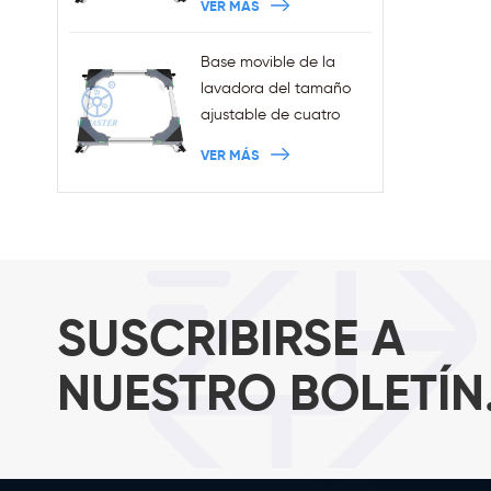
VER MÁS
al por mayor con frenos
Base movible de la
lavadora del tamaño
ajustable de cuatro
ruedas de las ventas al
VER MÁS
por mayor con los
frenos
SUSCRIBIRSE A
NUESTRO BOLETÍN