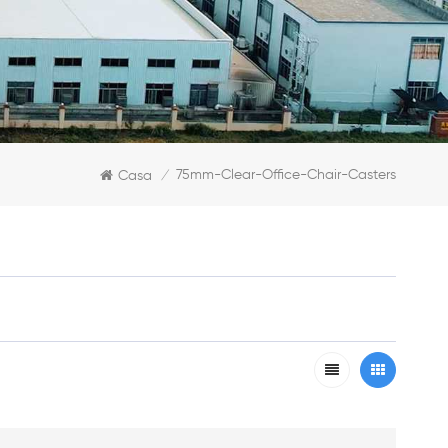
75mm-Clear-Office-Chair-Casters
Casa
/