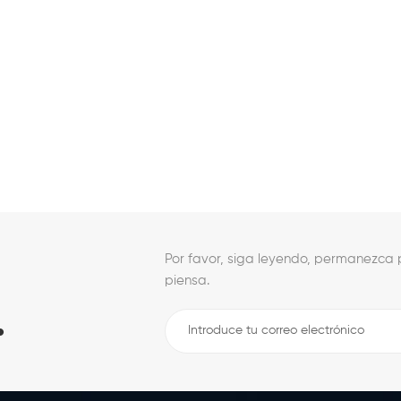
Por favor, siga leyendo, permanezca p
piensa.
.