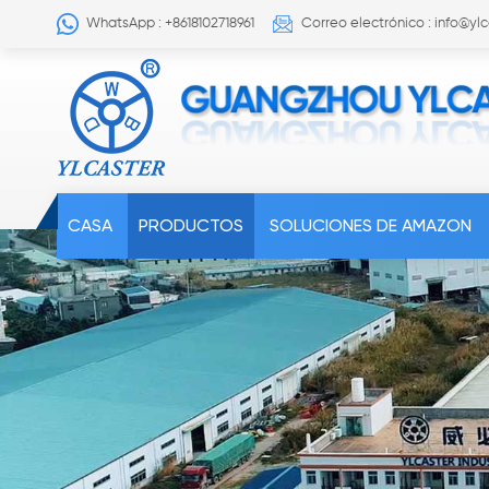
WhatsApp : +8618102718961
Correo electrónico : info@yl
CASA
PRODUCTOS
SOLUCIONES DE AMAZON