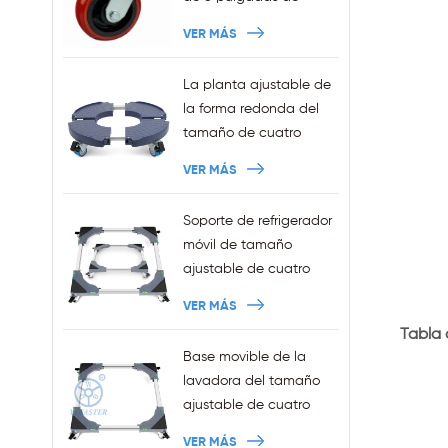
por mayor
trabajo pesado
VER MÁS
La planta ajustable de
la forma redonda del
tamaño de cuatro
ruedas de la venta de
VER MÁS
la fábrica sostiene la
capacidad 440LBS
Soporte de refrigerador
móvil de tamaño
ajustable de cuatro
ruedas Squre de ventas
VER MÁS
al por mayor con frenos
Tabla 
Base movible de la
lavadora del tamaño
ajustable de cuatro
ruedas de las ventas al
VER MÁS