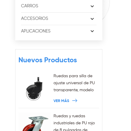
CARROS
ACCESORIOS
APLICACIONES
Nuevos Productos
Ruedas para silla de
ajuste universal de PU
transparente, modelo
nuevo de 3 pulgadas,
VER MÁS
anillo de agarre de
11x22mm, ruedas para
Ruedas y ruedas
silla de oficina
industriales de PU rojo
enchufables, ventas al
de 8 pulgadas de