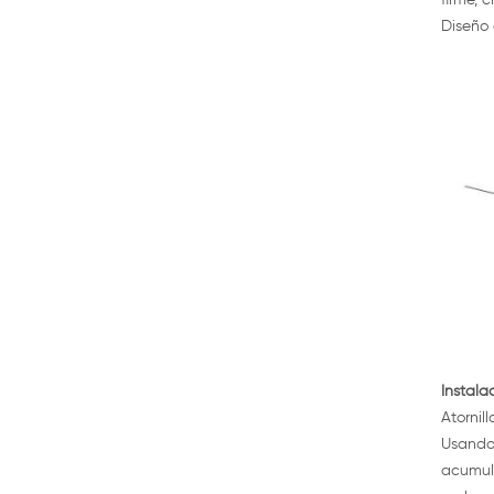
firme, 
Diseño 
Instala
Atornil
Usando 
acumula