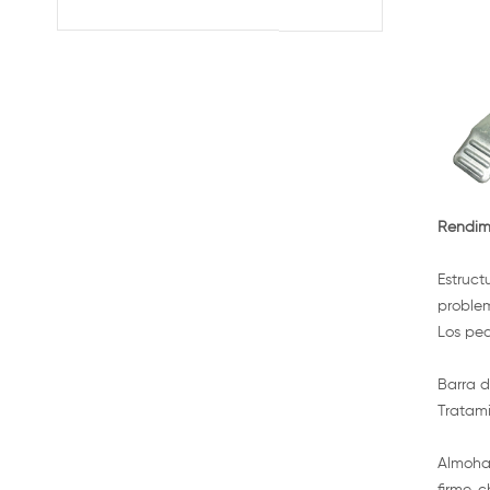
por mayor con los
frenos
Rendimi
Estruct
proble
Los ped
Barra d
Tratami
Almohad