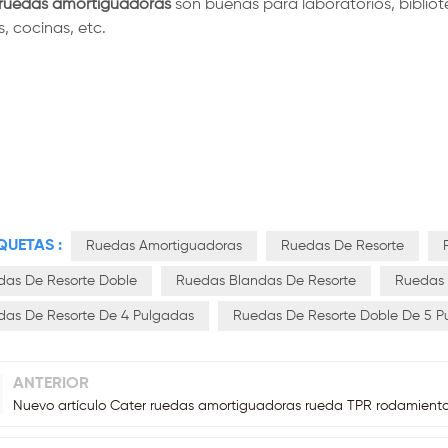
ruedas amortiguadoras
son buenas para
laboratorios, bibliot
s, cocinas, etc.
QUETAS :
Ruedas Amortiguadoras
Ruedas De Resorte
das De Resorte Doble
Ruedas Blandas De Resorte
Ruedas 
das De Resorte De 4 Pulgadas
Ruedas De Resorte Doble De 5 P
ANTERIOR
Nuevo artículo Cater ruedas amortiguadoras rueda TPR rodamiento 