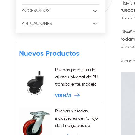
Hay tr
ruedas
ACCESORIOS
modelo
APLICACIONES
Diseña
rodami
alta c
Nuevos Productos
Vienen
Ruedas para silla de
ajuste universal de PU
transparente, modelo
nuevo de 3 pulgadas,
VER MÁS
anillo de agarre de
11x22mm, ruedas para
Ruedas y ruedas
silla de oficina
industriales de PU rojo
enchufables, ventas al
de 8 pulgadas de
por mayor
trabajo pesado