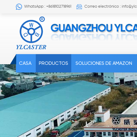
WhatsApp : +8618102718961
Correo electrónico : info@yl
CASA
PRODUCTOS
SOLUCIONES DE AMAZON