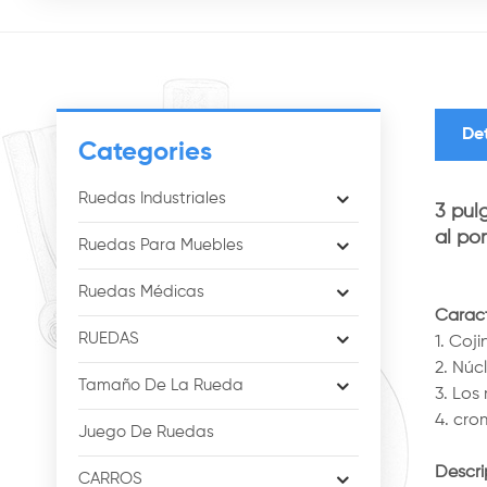
De
Categories
Ruedas Industriales
3 pul
al po
Ruedas Para Muebles
Ruedas Médicas
Caract
RUEDAS
1. Coj
2. Núc
Tamaño De La Rueda
3. Los
4. cr
Juego De Ruedas
Descr
CARROS