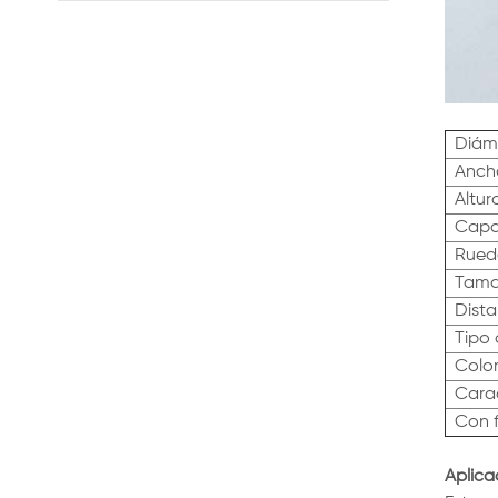
frenos
Diáme
Anch
Altur
Capa
Rued
Tama
Dista
Tipo
Color
Carac
Con f
Aplica