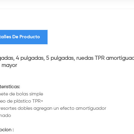
talles De Producto
gadas, 4 pulgadas, 5 pulgadas, ruedas TPR amortiguad
r mayor
erísticas:
inete de bolas simple
leo de plástico TPR+
 resortes dobles agregan un efecto amortiguador
omado
ipción
: