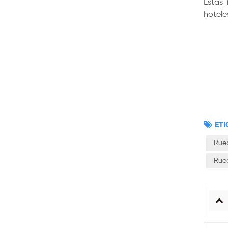
Estas
hotele
ETI
Rue
Rue