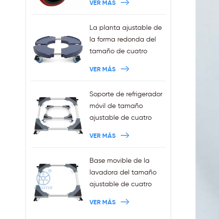
VER MÁS
La planta ajustable de
la forma redonda del
tamaño de cuatro
ruedas de la venta de
VER MÁS
la fábrica sostiene la
capacidad 440LBS
Soporte de refrigerador
móvil de tamaño
ajustable de cuatro
ruedas Squre de ventas
VER MÁS
al por mayor con frenos
Base movible de la
lavadora del tamaño
ajustable de cuatro
ruedas de las ventas al
VER MÁS
por mayor con los