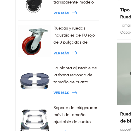
transparente, modelo
nuevo de 3 pulgadas,
Tipo
VER MÁS
anillo de agarre de
Rued
11x22mm, ruedas para
con 
Tamaño:
Ruedas y ruedas
silla de oficina
Capac
industriales de PU rojo
enchufables, ventas al
150kg,
de 8 pulgadas de
por mayor
trabajo pesado
VER MÁS
La planta ajustable de
la forma redonda del
tamaño de cuatro
ruedas de la venta de
VER MÁS
la fábrica sostiene la
capacidad 440LBS
Soporte de refrigerador
Rued
móvil de tamaño
de b
ajustable de cuatro
pvc 
ruedas Squre de ventas
sopor