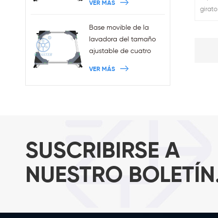
VER MÁS
al por mayor con frenos
girato
de air
Base movible de la
otro 
lavadora del tamaño
roscad
ajustable de cuatro
bienve
ruedas de las ventas al
VER MÁS
por mayor con los
frenos
SUSCRIBIRSE A
NUESTRO BOLETÍN