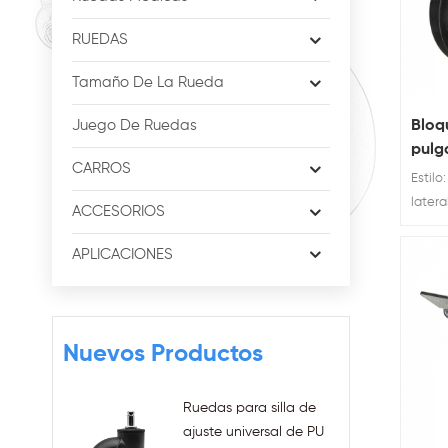
RUEDAS
Tamaño De La Rueda
Bloq
Juego De Ruedas
pulg
CARROS
rued
Estilo
rued
latera
ACCESORIOS
disponi
Clasif
APLICACIONES
60kg
Nuevos Productos
Ruedas para silla de
ajuste universal de PU