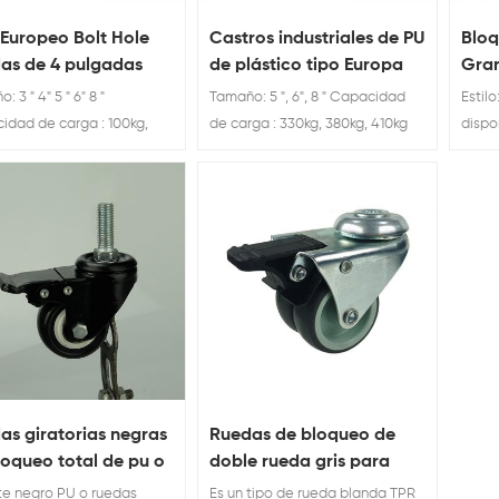
 Europeo Bolt Hole
Castros industriales de PU
Bloq
as de 4 pulgadas
de plástico tipo Europa
Gran
frenos
con frenos
Rue
 3 " 4" 5 " 6" 8 "
Tamaño: 5 ", 6", 8 " Capacidad
Estil
idad de carga : 100kg,
de carga : 330kg, 380kg, 410kg
dispon
 200kg, 350kg, 400kg
Puntu
girat
ofici
as giratorias negras
Ruedas de bloqueo de
loqueo total de pu o
doble rueda gris para
de 2 pulgadas
trabajos livianos con
te negro PU o ruedas
Es un tipo de rueda blanda TPR