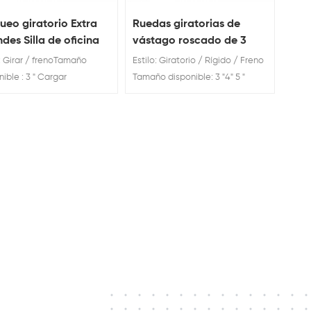
ueo giratorio Extra
Ruedas giratorias de
des Silla de oficina
vástago roscado de 3
das
pulgadas con freno
o: Girar / frenoTamaño
Estilo: Giratorio / Rígido / Freno
ible : 3 " Cargar
Tamaño disponible: 3 "4" 5 "
ación: 40kg Bloqueo
Capacidad de carga: 60 kg 70
orio Extra Grandes Silla de
kg 80 kg Ruedas giratorias de
na Ruedas
vástago roscado de 3 pulgadas
con freno