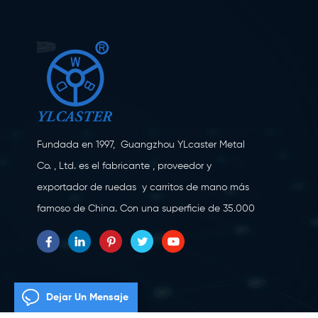
Fundada en 1997, Guangzhou YLcaster Metal
Co. , Ltd. es el fabricante , proveedor y
exportador de ruedas y carritos de mano más
famoso de China. Con una superficie de 35.000
metros cuadrados, ubicada en la ciudad de
Yangjiang, provincia de Guangdong, con más
de 20 expertos y unos 150 trabajadores
dedicados a la innovación, la creación y la
Dejar Un Mensaje
producción. Como fabricante profesional de