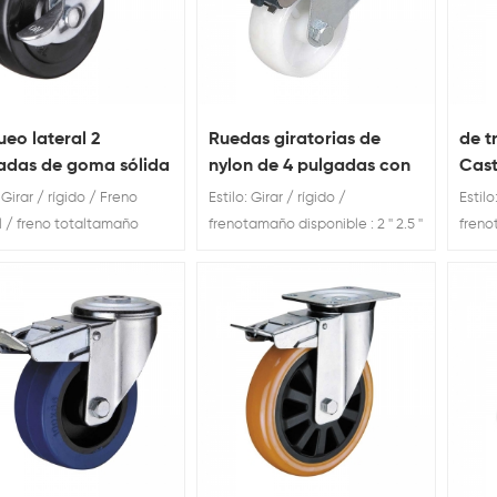
ueo lateral 2
Ruedas giratorias de
de t
adas de goma sólida
nylon de 4 pulgadas con
Cast
a giratoria cerradura
freno
fren
: Girar / rígido / Freno
Estilo: Girar / rígido /
Estilo
a rueda
l / freno totaltamaño
frenotamaño disponible : 2 '' 2.5 ''
frenot
ble : 2 '' 2.5 '' 3 '' 4 '' Cargar
3 '' 4 '' 4.8 '' Cargar Clasificación:
3 '' 4
icación: 38kg 53kg 58kg
60kg 80kg 100kg
60kg 