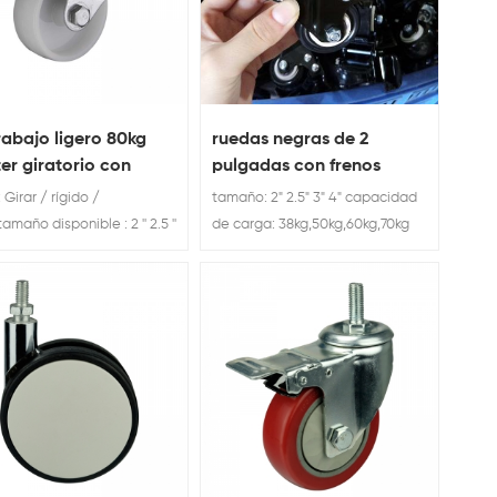
rabajo ligero 80kg
ruedas negras de 2
er giratorio con
pulgadas con frenos
o
: Girar / rígido /
tamaño: 2" 2.5" 3" 4" capacidad
amaño disponible : 2 '' 2.5 ''
de carga: 38kg,50kg,60kg,70kg
 '' 4.8 '' Cargar Clasificación:
ruedas negras de 2 pulgadas
80kg 100kg
con placa giratoria de frenos de
servicio ligero para muebles.